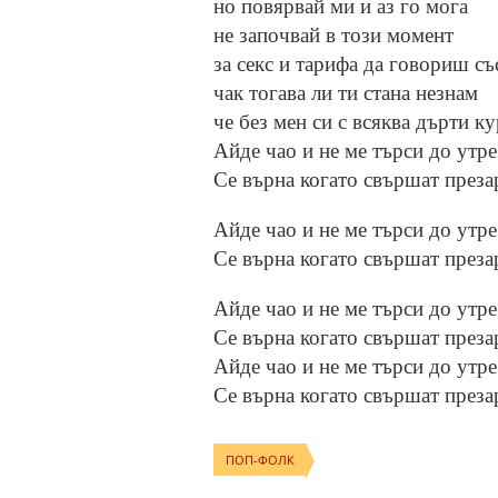
но повярвай ми и аз го мога
не започвай в този момент
за секс и тарифа да говориш съ
чак тогава ли ти стана незнам
че без мен си с всяква дърти к
Айде чао и не ме търси до утр
Се върна когато свършат преза
Айде чао и не ме търси до утр
Се върна когато свършат преза
Айде чао и не ме търси до утр
Се върна когато свършат преза
Айде чао и не ме търси до утр
Се върна когато свършат преза
ПОП-ФОЛК