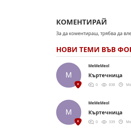
КОМЕНТИРАЙ
За да коментираш, трябва да вл
НОВИ ТЕМИ ВЪВ Ф
MeMeMeol
Къртечница
0
838
Me
MeMeMeol
Къртечница
0
339
Me