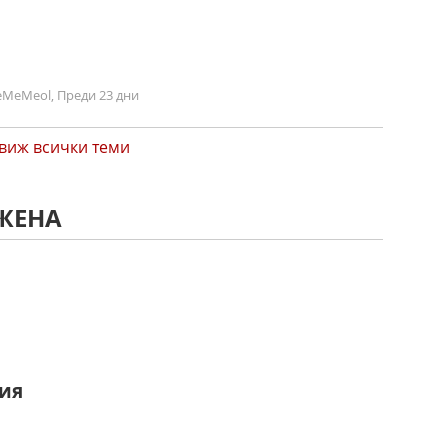
MeMeol, Преди 23 дни
виж всички теми
ДЖЕНА
рия