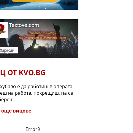
Ц ОТ KVO.BG
хубаво е да работиш в операта -
еш на работа, покрещиш, па се
береш.
 още вицове
Error9