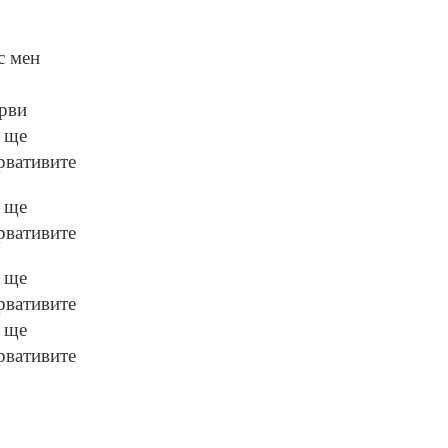
с мен
урви
е ще
рвативите
е ще
рвативите
е ще
рвативите
е ще
рвативите