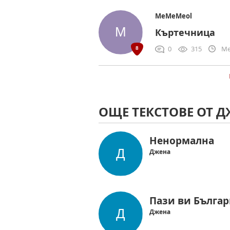
MeMeMeol
Къртечница
0
315
Me
ОЩЕ ТЕКСТОВЕ ОТ 
Ненормална
Джена
Пази ви Бълга
Джена