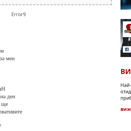
Error9
ем
за мен
ВИ
Най-
енН
отид
 на ден
при
е ще
виж
рвативите
т