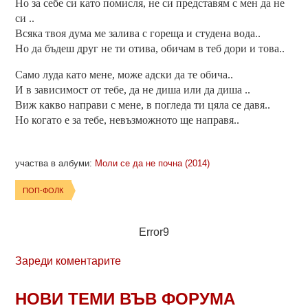
Но за себе си като помисля, не си представям с мен да не
си ..
Всяка твоя дума ме залива с гореща и студена вода..
Но да бъдеш друг не ти отива, обичам в теб дори и това..
Само луда като мене, може адски да те обича..
И в зависимост от тебе, да не диша или да диша ..
Виж какво направи с мене, в погледа ти цяла се давя..
Но когато е за тебе, невъзможното ще направя..
участва в албуми:
Моли се да не почна (2014)
ПОП-ФОЛК
Error9
Зареди коментарите
НОВИ ТЕМИ ВЪВ ФОРУМА