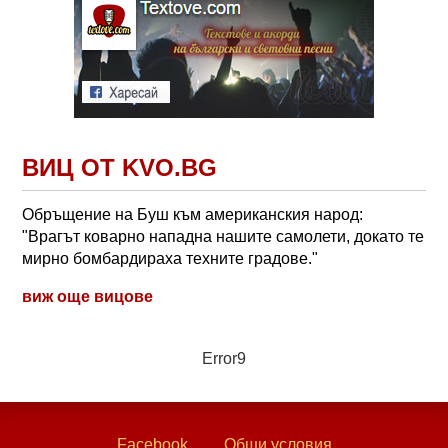
ВИЦ ОТ KVO.BG
Обръщение на Буш към американския народ:
"Врагът коварно нападна нашите самолети, докато те
мирно бомбардираха техните градове."
виж още вицове
Error9
Facebook
Общи условия