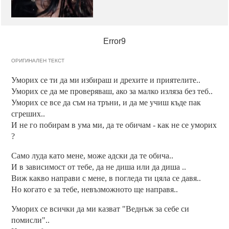
Error9
ОРИГИНАЛЕН ТЕКСТ
Уморих се ти да ми избираш и дрехите и приятелите..
Уморих се да ме проверяваш, ако за малко изляза без теб..
Уморих се все да съм на тръни, и да ме учиш къде пак
сгреших..
И не го побирам в ума ми, да те обичам - как не се уморих
?
Само луда като мене, може адски да те обича..
И в зависимост от тебе, да не диша или да диша ..
Виж какво направи с мене, в погледа ти цяла се давя..
Но когато е за тебе, невъзможното ще направя..
Уморих се всички да ми казват "Веднъж за себе си
помисли"..