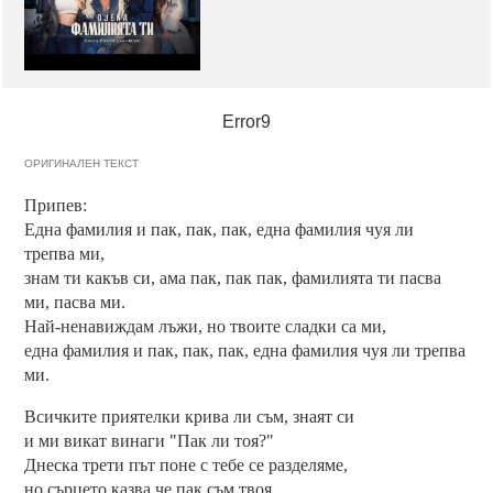
Error9
ОРИГИНАЛЕН ТЕКСТ
Припев:
Една фамилия и пак, пак, пак, една фамилия чуя ли
трепва ми,
знам ти какъв си, ама пак, пак пак, фамилията ти пасва
ми, пасва ми.
Най-ненавиждам лъжи, но твоите сладки са ми,
една фамилия и пак, пак, пак, една фамилия чуя ли трепва
ми.
Всичките приятелки крива ли съм, знаят си
и ми викат винаги "Пак ли тоя?"
Днеска трети път поне с тебе се разделяме,
но сърцето казва че пак съм твоя.