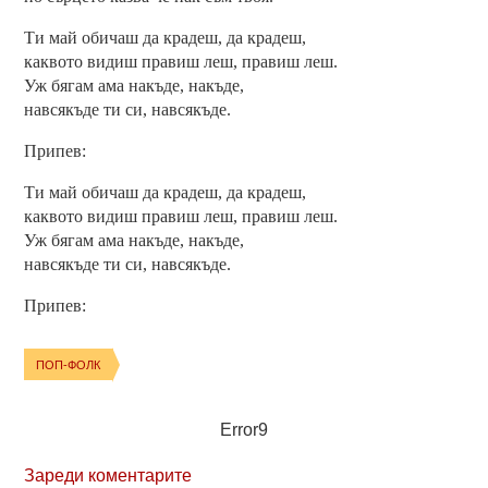
Ти май обичаш да крадеш, да крадеш,
каквото видиш правиш леш, правиш леш.
Уж бягам ама накъде, накъде,
навсякъде ти си, навсякъде.
Припев:
Ти май обичаш да крадеш, да крадеш,
каквото видиш правиш леш, правиш леш.
Уж бягам ама накъде, накъде,
навсякъде ти си, навсякъде.
Припев:
ПОП-ФОЛК
Error9
Зареди коментарите