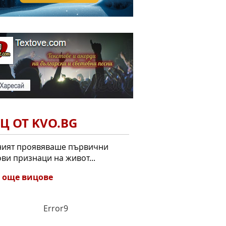
Ц ОТ KVO.BG
ният проявяваше първични
ви признаци на живот...
 още вицове
Error9