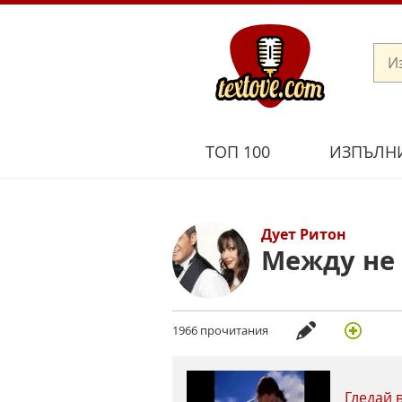
ТОП 100
ИЗПЪЛН
Дует Ритон
Между не 
1966 прочитания
Гледай 