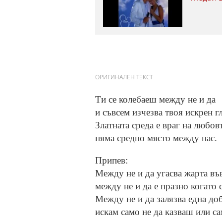
ОРИГИНАЛЕН ТЕКСТ
Ти се колебаеш между не и да
и съвсем изчезва твоя искрен гл
Златната среда е враг на любов
няма средно място между нас.
Припев:
Между не и да угасва жарта въ
между не и да е празно когато 
Между не и да залязва една до
искам само не да казваш или са