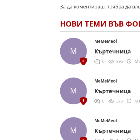
За да коментираш, трябва да вл
НОВИ ТЕМИ ВЪВ Ф
MeMeMeol
Къртечница
0
895
Me
MeMeMeol
Къртечница
0
375
Me
MeMeMeol
Къртечница