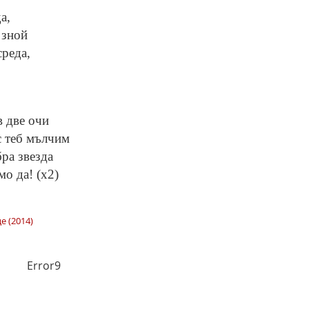
а,
 зной
среда,
в две очи
с теб мълчим
бра звезда
мо да! (x2)
е (2014)
Error9