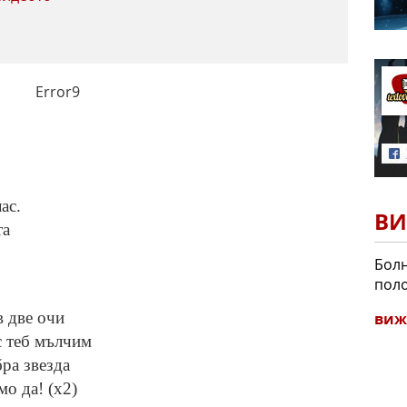
Error9
ас.
ВИ
та
Бол
поло
в две очи
виж
с теб мълчим
бра звезда
мо да! (x2)