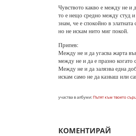
Чувството какво е между не и д
то е нещо средно между студ и
знам, че е спокойно в златната 
но не искам нито миг покой.
Припев:
Между не и да угасва жарта въ
между не и да е празно когато 
Между не и да залязва една до
искам само не да казваш или са
участва в албуми:
Пътят към твоето сърц
КОМЕНТИРАЙ