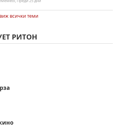
MeMeol, Преди 25 дни
виж всички теми
УЕТ РИТОН
рза
 кино