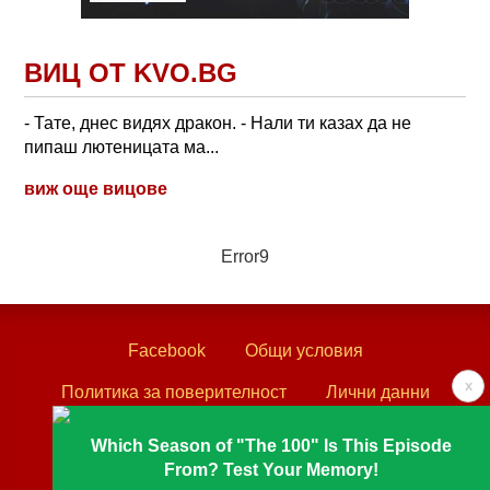
ВИЦ ОТ KVO.BG
- Тате, днес видях дракон. - Нали ти казах да не
пипаш лютеницата ма...
виж още вицове
Error9
Facebook
Общи условия
x
Политика за поверителност
Лични данни
Контакти
Which Season of "The 100" Is This Episode
From? Test Your Memory!
Textove.com © 2003 - 2026