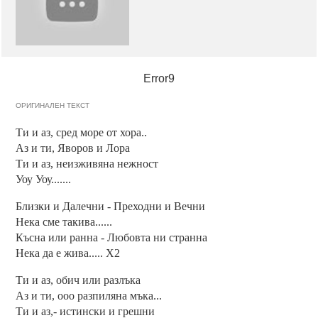
Error9
ОРИГИНАЛЕН ТЕКСТ
Ти и аз, сред море от хора..
Аз и ти, Яворов и Лора
Ти и аз, неизживяна нежност
Уоу Уоу.......
Близки и Далечни - Преходни и Вечни
Нека сме такива......
Късна или ранна - Любовта ни странна
Нека да е жива..... X2
Ти и аз, обич или разлъка
Аз и ти, ооо разпиляна мъка...
Ти и аз,- истински и грешни