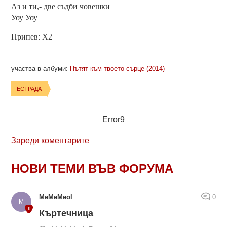
Аз и ти,- две съдби човешки
Уоу Уоу
Припев: X2
участва в албуми:
Пътят към твоето сърце (2014)
ЕСТРАДА
Error9
Зареди коментарите
НОВИ ТЕМИ ВЪВ ФОРУМА
MeMeMeol
0
Къртечница