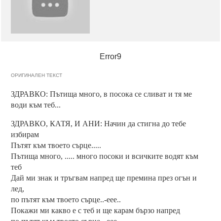
Error9
ОРИГИНАЛЕН ТЕКСТ
ЗДРАВКО: Пътища много, в посока се сливат и тя ме
води към теб...
ЗДРАВКО, КАТЯ, И АНИ: Начин да стигна до тебе
избирам
Пътят към твоето сърце.....
Пътища много, ..... много посоки и всичките водят към
теб
Дай ми знак и тръгвам напред ще премина през огън и
лед,
по пътят към твоето сърце..-еее..
Покажи ми какво е с теб и ще карам бързо напред