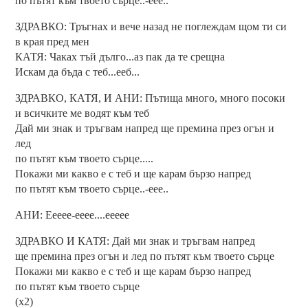
по пътят към твоето сърце..-еее..
ЗДРАВКО: Тръгнах и вече назад не поглеждам щом ти си
в края пред мен
КАТЯ: Чаках тъй дълго...аз пак да те срещна
Искам да бъда с теб...ееб...
ЗДРАВКО, КАТЯ, И АНИ: Пътища много, много посоки
и всичките ме водят към теб
Дай ми знак и тръгвам напред ще премина през огън и
лед
по пътят към твоето сърце.....
Покажи ми какво е с теб и ще карам бързо напред
по пътят към твоето сърце..-еее..
АНИ: Еееее-ееее....еееее
ЗДРАВКО И КАТЯ: Дай ми знак и тръгвам напред
ще премина през огън и лед по пътят към твоето сърце
Покажи ми какво е с теб и ще карам бързо напред
по пътят към твоето сърце
(х2)