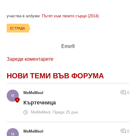
участва в албуми:
Пътят към твоето сърце (2014)
ЕСТРАДА
Error9
Зареди коментарите
НОВИ ТЕМИ ВЪВ ФОРУМА
MeMeMeol
0
Къртечница
MeMeMeol, Преди 25 дни
MeMeMeol
0