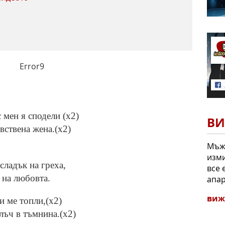
Error9
с мен я сподели (x2)
ВИ
вствена жена.(x2)
Мъж 
изми
сладък на греха,
все 
 на любовта.
апар
виж
и ме топли,(x2)
 лъч в тъмнина.(x2)