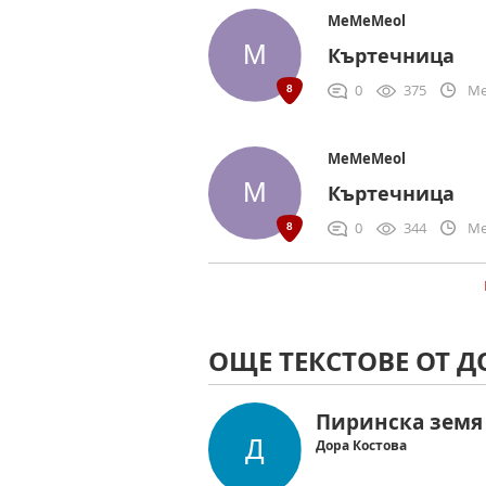
MeMeMeol
Къртечница
0
375
Me
MeMeMeol
Къртечница
0
344
Me
ОЩЕ ТЕКСТОВЕ ОТ Д
Пиринска земя
Дора Костова