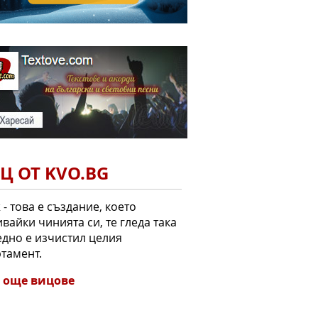
Ц ОТ KVO.BG
- това е създание, което
вайки чинията си, те гледа така
едно е изчистил целия
тамент.
 още вицове