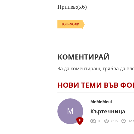
Припев:(x6)
ПОП-ФОЛК
КОМЕНТИРАЙ
За да коментираш, трябва да вл
НОВИ ТЕМИ ВЪВ Ф
MeMeMeol
Къртечница
0
895
Me