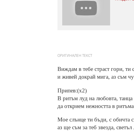
ОРИГИНАЛЕН ТЕКСТ
Виждам в тебе страст гори, ти 
и живей докрай мига, аз съм чу
Припев:(x2)
В ритъм луд на любовта, танца 
да открием нежността в ритъма
Мое слънце ти бъди, с обичта с
аз ще съм за теб звезда, светъл