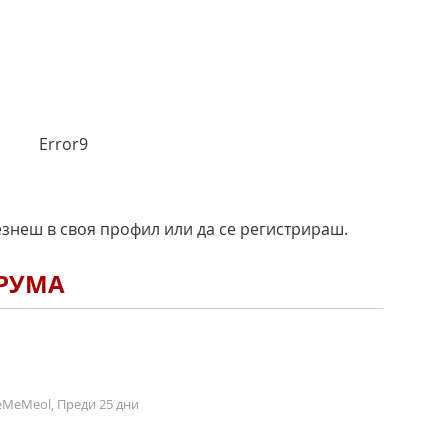
Error9
езнеш в своя профил или да се регистрираш.
ОРУМА
MeMeol, Преди 25 дни