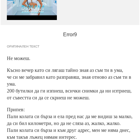
Error9
ОРИГИНАЛЕН ТЕКСТ
Не можеш.
Късно вечер като си лягаш тайно зная аз съм ти в ума,
че си ме забравил като разправяш, зная отново аз съм ти в
ума.
200 бутилки да ги изпиеш, всички снимки да ни изтриеш,
от съвестта си да се скриеш не можеш.
Припев:
Пали колата си бърза и ела пред нас да ме видиш за малко,
да си бил километри, но да не сляза аз, жалко, жалко.
Пали колата си бърза и към друг адрес, мен ме няма днес,
към такъв лъжец нямам интерес.