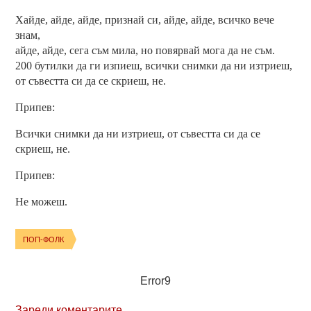
Хайде, айде, айде, признай си, айде, айде, всичко вече
знам,
айде, айде, сега съм мила, но повярвай мога да не съм.
200 бутилки да ги изпиеш, всички снимки да ни изтриеш,
от съвестта си да се скриеш, не.
Припев:
Всички снимки да ни изтриеш, от съвестта си да се
скриеш, не.
Припев:
Не можеш.
ПОП-ФОЛК
Error9
Зареди коментарите