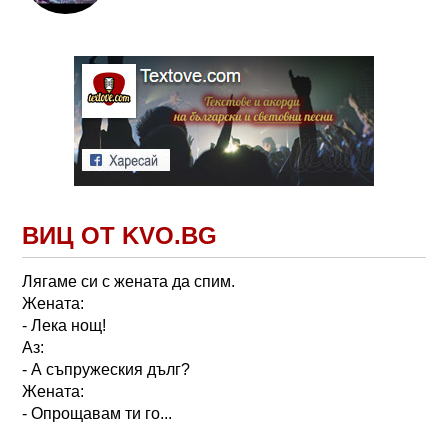
ВИЦ ОТ KVO.BG
Лягаме си с жената да спим.
Жената:
- Лека нощ!
Аз:
- А съпружеския дълг?
Жената:
- Опрощавам ти го...