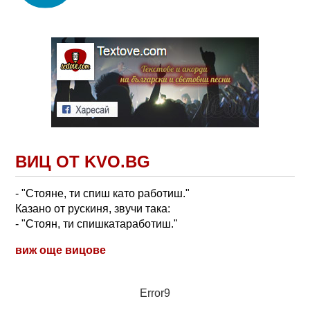
ВИЦ ОТ KVO.BG
- "Стояне, ти спиш като работиш."
Казано от рускиня, звучи така:
- "Стоян, ти спишкатаработиш."
виж още вицове
Error9