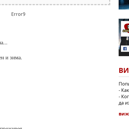
Error9
а...
ен и зима.
ВИ
Попи
- Ка
- Ко
да и
виж
 преживея.