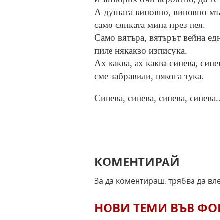
А душата виновно, виновно м
само сянката мина през нея.
Само вятъра, вятърът вейна ед
пиле някакво изписука.
Ах каква, ах каква синева, сине
сме забравили, някога тука.
Синева, синева, синева, синева..
КОМЕНТИРАЙ
За да коментираш, трябва да вл
НОВИ ТЕМИ ВЪВ Ф