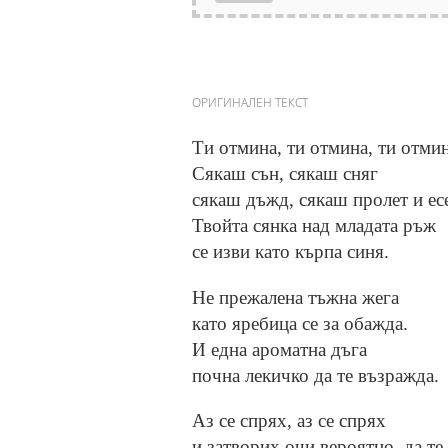
ОРИГИНАЛЕН ТЕКСТ
Ти отмина, ти отмина, ти отмин
Сякаш сън, сякаш сняг
сякаш дъжд, сякаш пролет и ес
Твойта сянка над младата ръж
се изви като кърпа синя.
Не прежалена тъжна жега
като яребица се за обажда.
И една ароматна дъга
почна лекичко да те възражда.
Аз се спрях, аз се спрях
и затворих очи вероятно, да те