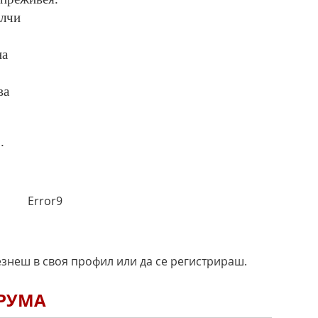
ълчи
на
ва
.
Error9
езнеш в своя профил или да се регистрираш.
ОРУМА