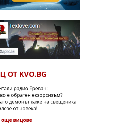
Ц ОТ KVO.BG
тали радио Ереван:
кво е обратен екзорсизъм?
гато демонът каже на свещеника
злезе от човека!
 още вицове