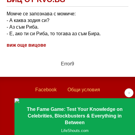
Момче се запознава с момиче:
- А каква зодия си?
- Аз съм Риба.
- Е, ако ти си Риба, то тогава аз съм Бира.
виж още вицове
Error9
Facebook
Общи условия
x
Политика за поверителност
Лични данни
The Fame Game: Test Your Knowledge on
Контакти
Celebrities, Blockbusters & Everything in
Between
Textove.com © 2003 - 2026
LifeShouts.com