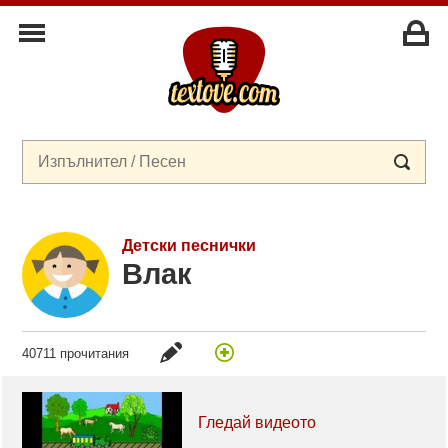
Детски песнички
Влак
40711 прочитания
Гледай видеото