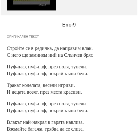
Error9
ОРИГИНАЛЕН ТЕКСТ
Стройте се в редичка, да направим влак.
С него ще заминем ний на Слънчев бряг.
Пуф-паф, пуф-паф, през поля, тунели.
Пуф-паф, пуф-паф, покрай къщи бели.
Тракат колелата, весели игриви.
И децата возят, през места красиви.
Пуф-паф, пуф-паф, през поля, тунели.
Пуф-паф, пуф-паф, покрай къщи бели.
Влакът най-накрая в гарата навлиза.
Вземайте багажа, трябва да се слиза.