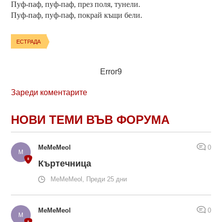
Пуф-паф, пуф-паф, през поля, тунели.
Пуф-паф, пуф-паф, покрай къщи бели.
ЕСТРАДА
Error9
Зареди коментарите
НОВИ ТЕМИ ВЪВ ФОРУМА
MeMeMeol
0
Къртечница
MeMeMeol, Преди 25 дни
MeMeMeol
0