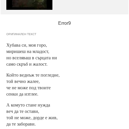
Error9
ОРИГИНАЛЕН ТЕКСТ
Хубава си, моя горо,
миришеш на младост,
но вселяваш в сърцата ни
само скръб и жалост.
Който веднъж те погледне,
той вечно жалее,
че не може под твоите
сенки да изтлее.
А комуто стане нужда
веч да те остави,
той не може, дорде е жив,
да те заборави.