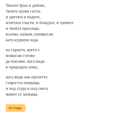
Твоите буки и дъбове,
твоите шуми гъсти,
и цветята и водите,
агнетата тлъсти, и божурът, и тревите
и твойта прохлада,
всичко, казвам, понякогаж
като куршум пада
на сърцето, което е
всякогаж готово
да поплаче, кога види
в природата ново,
кога види как пролетта
старостта изпраща,
и под студа и под снега
живот се захваща.
ЕСТРАДА