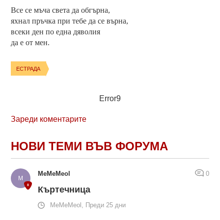
Все се мъча света да обгърна,
яхнал пръчка при тебе да се върна,
всеки ден по една дяволия
да е от мен.
ЕСТРАДА
Error9
Зареди коментарите
НОВИ ТЕМИ ВЪВ ФОРУМА
MeMeMeol
0
Къртечница
MeMeMeol, Преди 25 дни