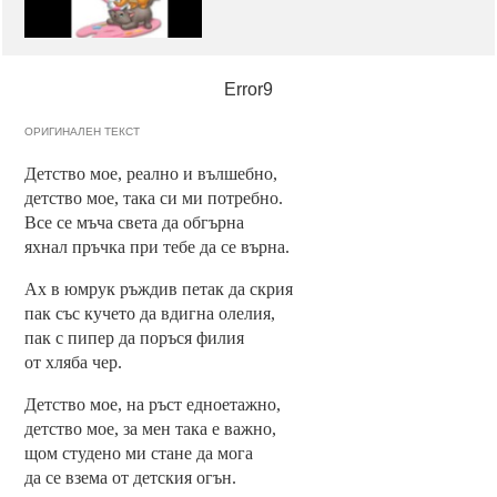
Error9
ОРИГИНАЛЕН ТЕКСТ
Детство мое, реално и вълшебно,
детство мое, така си ми потребно.
Все се мъча света да обгърна
яхнал пръчка при тебе да се върна.
Ах в юмрук ръждив петак да скрия
пак със кучето да вдигна олелия,
пак с пипер да поръся филия
от хляба чер.
Детство мое, на ръст едноетажно,
детство мое, за мен така е важно,
щом студено ми стане да мога
да се взема от детския огън.