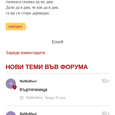
тьонкаса снажка да му дам.
Дали да я дам, че как да я дам,
га ще ги стори дармадан.
НАРОДНА
Error9
Зареди коментарите
НОВИ ТЕМИ ВЪВ ФОРУМА
MeMeMeol
0
Къртечница
MeMeMeol, Преди 25 дни
MeMeMeol
0