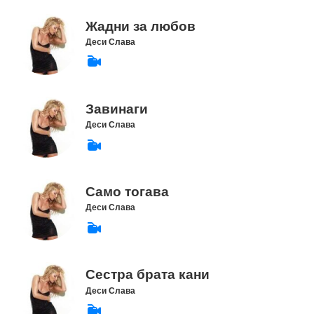
Жадни за любов
Деси Слава
Завинаги
Деси Слава
Само тогава
Деси Слава
Сестра брата кани
Деси Слава