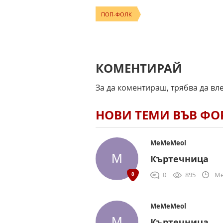
ПОП-ФОЛК
КОМЕНТИРАЙ
За да коментираш, трябва да вл
НОВИ ТЕМИ ВЪВ Ф
MeMeMeol
Къртечница
0
895
Me
MeMeMeol
Къртечница