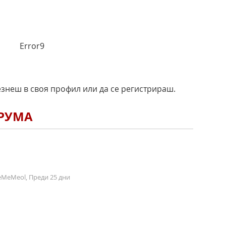
Error9
езнеш в своя профил или да се регистрираш.
ОРУМА
MeMeol, Преди 25 дни