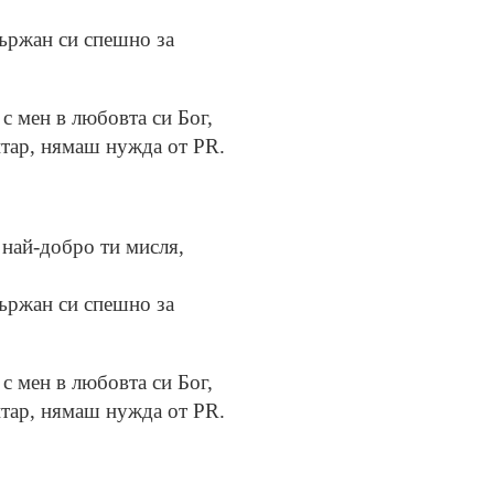
ържан си спешно за
 с мен в любовта си Бог,
нтар, нямаш нужда от PR.
 най-добро ти мисля,
ържан си спешно за
 с мен в любовта си Бог,
нтар, нямаш нужда от PR.