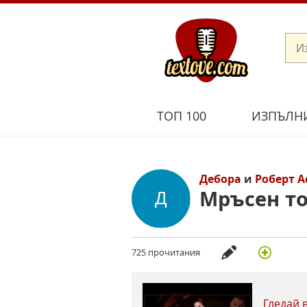
ТОП 100
ИЗПЪЛН
Дебора
и
Роберт А
Мръсен т
725 прочитания
Гледай 