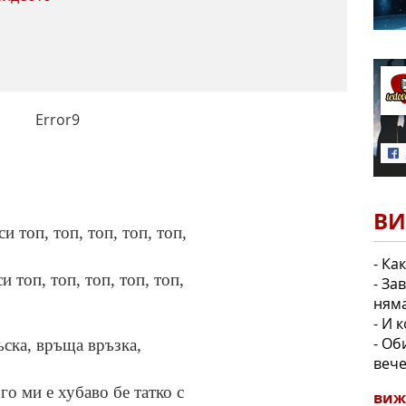
Error9
ВИ
си топ, топ, топ, топ, топ,
- Ка
си топ, топ, топ, топ, топ,
- За
ням
- И 
- Об
ъска, връща връзка,
вече
го ми е хубаво бе татко с
виж