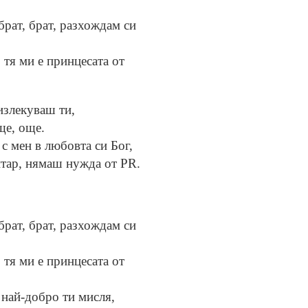
 брат, брат, разхождам си
, тя ми е принцесата от
излекуваш ти,
ще, още.
 с мен в любовта си Бог,
нтар, нямаш нужда от PR.
 брат, брат, разхождам си
, тя ми е принцесата от
 най-добро ти мисля,