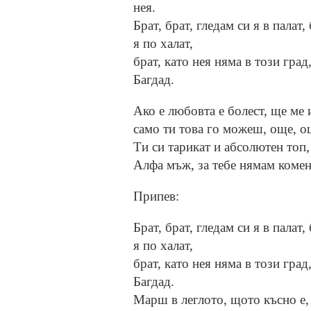
нея.
Брат, брат, гледам си я в палат,
я по халат,
брат, като нея няма в този град
Багдад.
Ако е любовта е болест, ще ме 
само ти това го можеш, още, о
Ти си тарикат и абсолютен топ,
Алфа мъж, за тебе нямам коме
Припев:
Брат, брат, гледам си я в палат,
я по халат,
брат, като нея няма в този град
Багдад.
Марш в леглото, щото късно е,