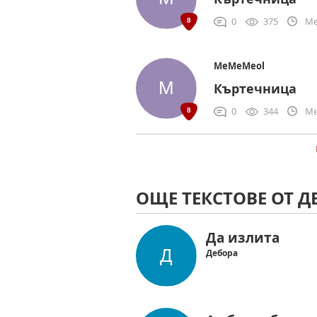
0
375
Me
MeMeMeol
Къртечница
0
344
Me
ОЩЕ ТЕКСТОВЕ ОТ Д
Да излита
Дебора