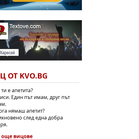
Ц ОТ KVO.BG
к ти е апетита?
виси. Един път имам, друг път
ам.
кога нямаш апетит?
икновено след една добра
ря.
 още вицове