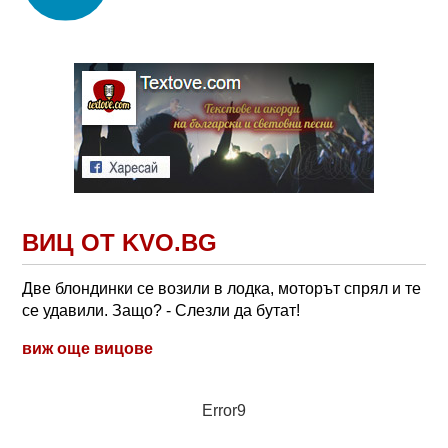
ВИЦ ОТ KVO.BG
Две блондинки се возили в лодка, моторът спрял и те
се удавили. Защо? - Слезли да бутат!
виж още вицове
Error9