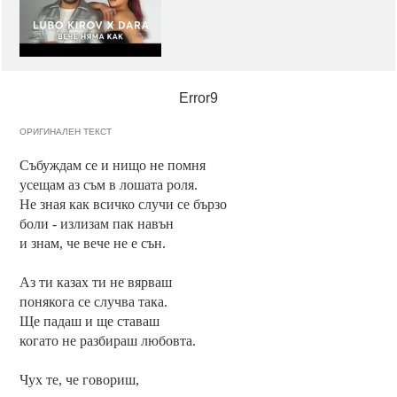
Error9
ОРИГИНАЛЕН ТЕКСТ
Събуждам се и нищо не помня
усещам аз съм в лошата роля.
Не зная как всичко случи се бързо
боли - излизам пак навън
и знам, че вече не е сън.
Аз ти казах ти не вярваш
понякога се случва така.
Ще падаш и ще ставаш
когато не разбираш любовта.
Чух те, че говориш,