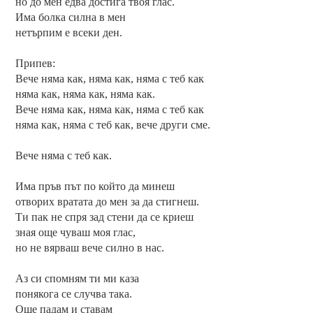
но до мен едва достига твоя глас.
Има болка силна в мен
нетърпим е всеки ден.
Припев:
Вече няма как, няма как, няма с теб как
няма как, няма как, няма как.
Вече няма как, няма как, няма с теб как
няма как, няма с теб как, вече други сме.
Вече няма с теб как.
Има пръв път по който да минеш
отворих вратата до мен за да стигнеш.
Ти пак не спря зад стени да се криеш
зная още чуваш моя глас,
но не вярваш вече силно в нас.
Аз си спомням ти ми каза
понякога се случва така.
Още падам и ставам