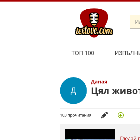
ТОП 100
ИЗПЪЛН
Даная
Цял живо
103 прочитания
Гледай 