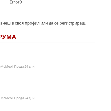
Error9
езнеш в своя профил или да се регистрираш.
ОРУМА
MeMeol, Преди 24 дни
MeMeol, Преди 24 дни