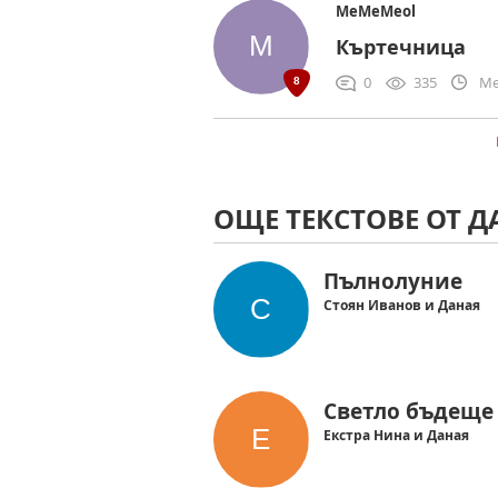
MeMeMeol
Къртечница
0
335
Me
ОЩЕ ТЕКСТОВЕ ОТ Д
Пълнолуние
Стоян Иванов и Даная
Светло бъдеще
Екстра Нина и Даная