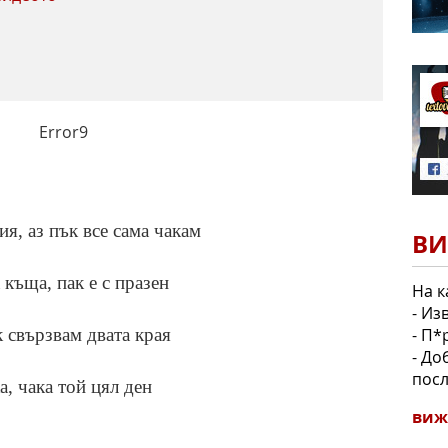
Error9
я, аз пък все сама чакам
ВИ
къща, пак е с празен
На к
- Из
- П*
к свързвам двата края
- До
посл
а, чака той цял ден
виж