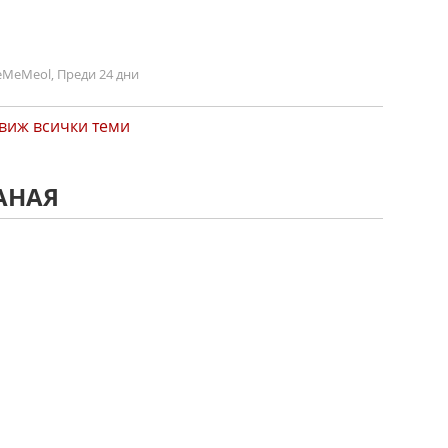
MeMeol, Преди 24 дни
виж всички теми
АНАЯ