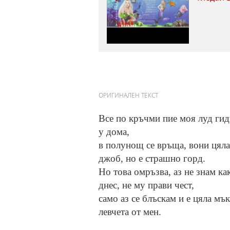
ОРИГИНАЛЕН ТЕКСТ
Все по кръчми пие моя луд гиди
у дома,
в полунощ се връща, вони цяла 
джоб, но е страшно горд.
Но това омръзва, аз не знам ка
днес, не му прави чест,
само аз се блъскам и е цяла мък
левчета от мен.