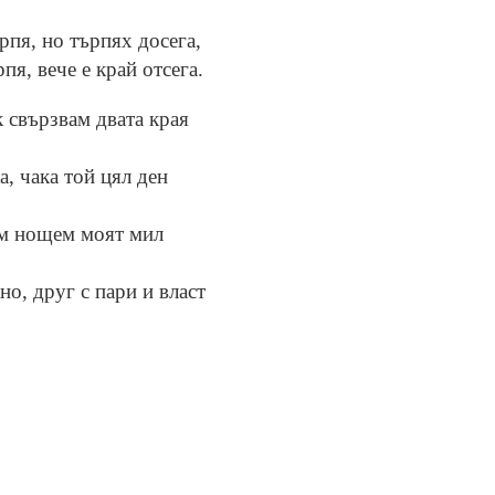
рпя, но търпях досега,
пя, вече е край отсега.
к свързвам двата края
а, чака той цял ден
ам нощем моят мил
о, друг с пари и власт