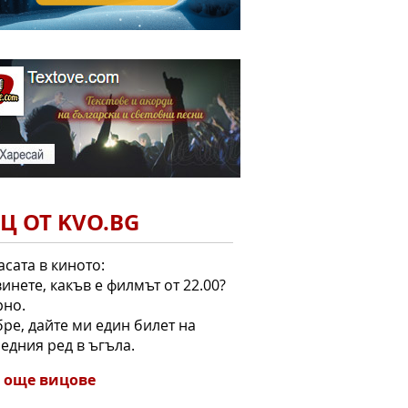
Ц ОТ KVO.BG
асата в киното:
винете, какъв е филмът от 22.00?
рно.
бре, дайте ми един билет на
едния ред в ъгъла.
 още вицове