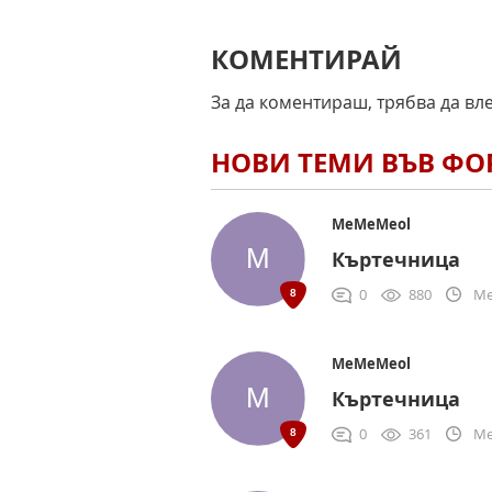
КОМЕНТИРАЙ
За да коментираш, трябва да вл
НОВИ ТЕМИ ВЪВ Ф
MeMeMeol
Къртечница
0
880
Me
MeMeMeol
Къртечница
0
361
Me