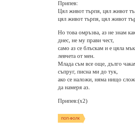
Припев:
Цял живот търпя, цял живот тъ
цял живот търпя, цял живот тър
Но това омръзва, аз не знам ка
днес, не му прави чест,
само аз се блъскам и е цяла мък
левчета от мен.
Млада съм все още, дълго чак
съпруг, писна ми до тук,
ако се наложи, няма нищо сложн
да намеря аз.
Припев:(x2)
ПОП-ФОЛК