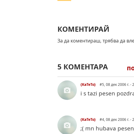
КОМЕНТИРАЙ
За да коментираш, трябва да вл
5 КОМЕНТАРА
п
{KaTeTo}
#5
, 08 дек 2006 г. - 
i s tazi pesen pozd
{KaTeTo}
#4
, 08 дек 2006 г. - 
;( mn hubava pesen n