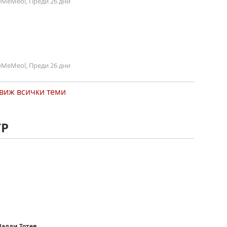
MeMeol, Преди 26 дни
MeMeol, Преди 26 дни
виж всички теми
ТР
Валди Тотев