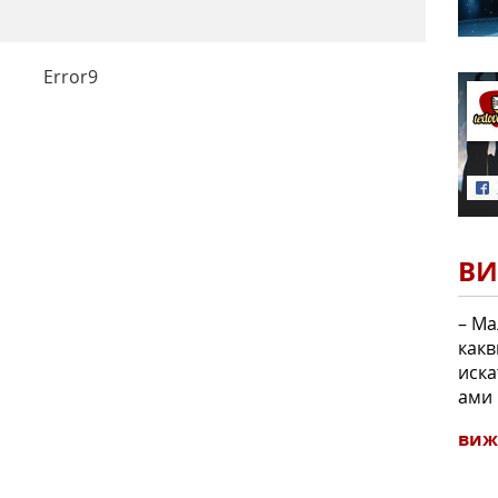
Error9
ВИ
– Ма
какв
иска
ами 
виж