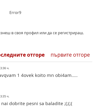
Error9
езнеш в своя профил или да се регистрираш.
оследните отгоре
първите отгоре
23:36 ч.
ravqvam 1 4ovek koito mn obi4am.....
23:35 ч.
ai dobrite pesni sa baladite ;(;(;(