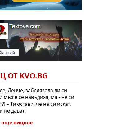
Ц ОТ KVO.BG
ле, Ленче, забелязала ли си
и мъже се навъдиха, ма - не си
т?! – Ти остави, че не си искат,
и не дават!
 още вицове