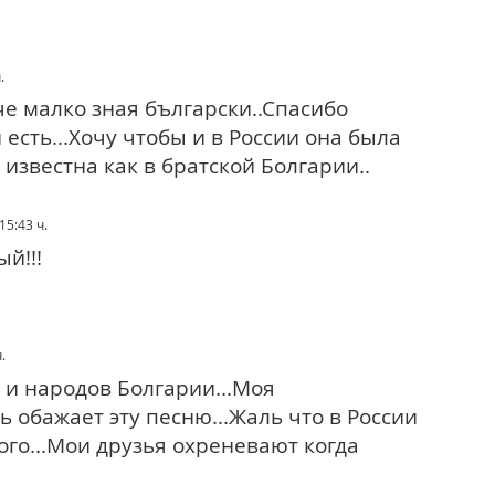
.
че малко зная български..Спасибо
 есть...Хочу чтобы и в России она была
известна как в братской Болгарии..
 15:43 ч.
ый!!!
.
 и народов Болгарии...Моя
 обажает эту песню...Жаль что в России
ого...Мои друзья охреневают когда