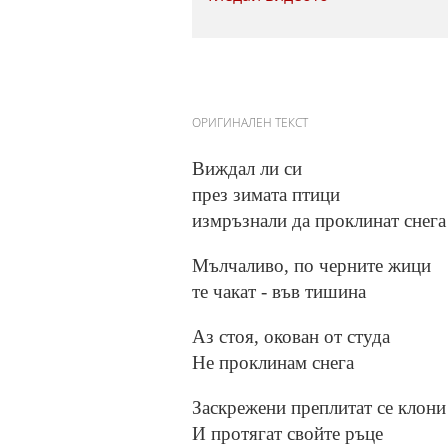
ОРИГИНАЛЕН ТЕКСТ
Виждал ли си
през зимата птици
измръзнали да проклинат снега
Мълчаливо, по черните жици
те чакат - във тишина
Аз стоя, окован от студа
Не проклинам снега
Заскрежени преплитат се клони
И протягат свойте ръце