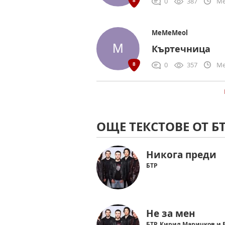
0
387
Me
MeMeMeol
Къртечница
0
357
Me
ОЩЕ ТЕКСТОВЕ ОТ Б
Никога преди
БТР
Не за мен
БТР, Кирил Маричков и 