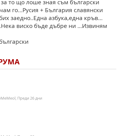
 за то що лоше зная съм български
учам го...Русия + България славянски
бих заедно..Една азбука,една кръв...
.Нека виско бъде дъбре ни ...Извиням
 български
ОРУМА
MeMeol, Преди 26 дни