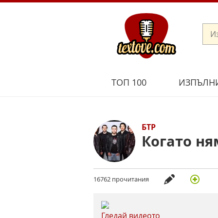
ТОП 100
ИЗПЪЛН
БТР
Когато ня
16762 прочитания
Гледай видеото