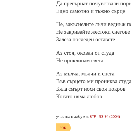
Да прегърнат почувствали пор
Едно самотно и тъжно сърце
Не, закъснелите лъчи веднъж п
Не закривайте жестоки снегове
Залеза последен оставете
Аз стоя, окован от студа
Не проклинам света
Аз мълча, мълчи и снега
Във сърцето ми прониква студ
Бяла смърт носи своя покров
Когато няма любов.
участва в албуми:
БТР - 93-94 (2004)
РОК