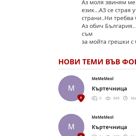
Аз моля звиням ме
език...АЗ се страя 
страни..Ни требва 
Аз обич България..
съм
за мойта грешки с
НОВИ ТЕМИ ВЪВ Ф
MeMeMeol
Къртечница
0
949
Me
MeMeMeol
Къртечница