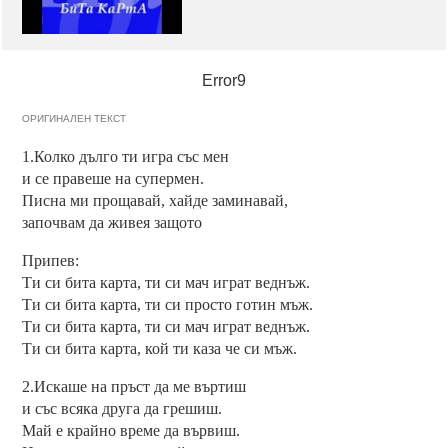
Error9
ОРИГИНАЛЕН ТЕКСТ
1.Колко дълго ти игра със мен
и се правеше на супермен.
Писна ми прощавай, хайде заминавай,
започвам да живея защото
Припев:
Ти си бита карта, ти си мач играт веднъж.
Ти си бита карта, ти си просто готин мъж.
Ти си бита карта, ти си мач играт веднъж.
Ти си бита карта, кой ти каза че си мъж.
2.Искаше на пръст да ме въртиш
и със всяка друга да грешиш.
Май е крайно време да вървиш.