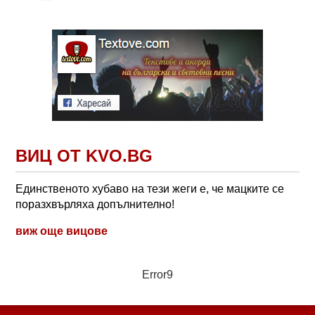
ВИЦ ОТ KVO.BG
Единственото хубаво на тези жеги е, че мацките се
поразхвърляха допълнително!
виж още вицове
Error9