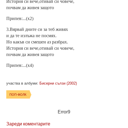
История си вече,отивай си човече,
почвам да живея защото
Припев:...(x2)
3.Вярвай дните си за теб живях
и да те излъжа не посмях.
Но какъв си смешен аз разбрах.
История си вече,отивай си човече,
почвам да живея защото
Припев:...(x4)
участва в албуми:
Бисерни сълзи (2002)
ПОП-ФОЛК
Error9
Зареди коментарите