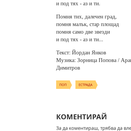
и под тях - аз и ти.
Помня тих, далечен град,
помня малък, cтap площад
помня само две звезди
и под тях - аз и ти...
Текст: Йордан Янков
Музика: Зорница Попова / Aра
Димитров
ПОП
ЕСТРАДА
КОМЕНТИРАЙ
За да коментираш, трябва да вл