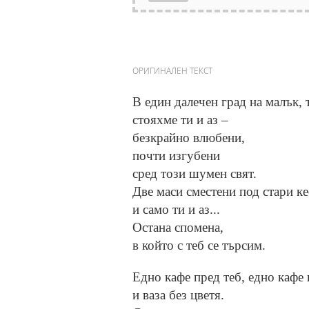
ОРИГИНАЛЕН ТЕКСТ
В един далечен град на малък,
cтояхме ти и аз –
безкрайно влюбени,
почти изгубени
сред този шумен свят.
Две маси сместени под стари к
и сaмo ти и аз...
Остана спомена,
в който с теб се търсим.
Едно кафе пред теб, едно кафе 
и ваза без цветя.