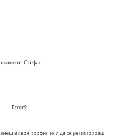
нжимент: Стефан
Error9
езнеш в своя профил или да се регистрираш.