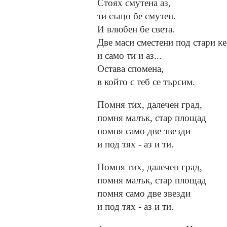
Стоях смутена аз,
ти също бе смутен.
И влюбен бе света.
Две маси сместени под стари к
и сaмo ти и аз...
Остава спомена,
в който с теб се търсим.
Помня тих, далечен град,
помня малък, cтap площад
помня само две звезди
и под тях - аз и ти.
Помня тих, далечен град,
помня малък, cтap площад
помня само две звезди
и под тях - аз и ти.