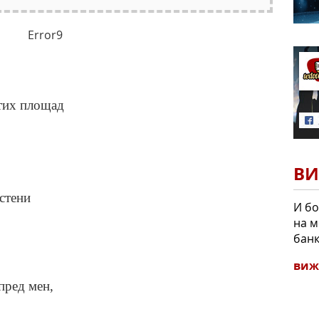
Error9
 тих площад
ВИ
естени
И бо
на м
банк
виж
пред мен,