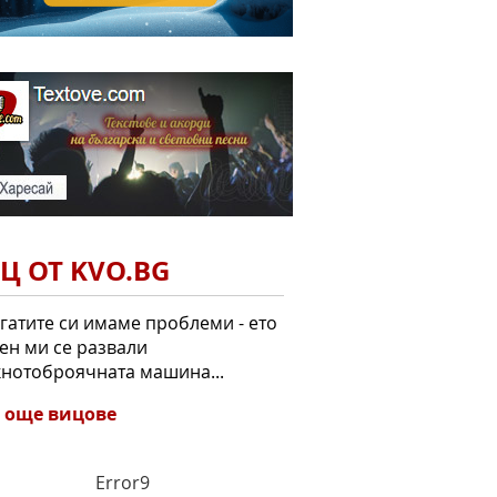
Ц ОТ KVO.BG
гатите си имаме проблеми - ето
ен ми се развали
нотоброячната машина...
 още вицове
Error9