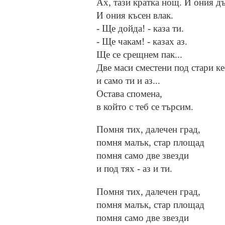
Ах, тaзи краткa нощ. И ония дъ
И ония късен влак.
- Ще дойда! - каза ти.
- Ще чакам! - казах аз.
Ще се срещнем пак...
Две маси сместени под стари к
и сaмo ти и аз...
Остава спомена,
в който с теб се търсим.
Помня тих, далечен град,
помня малък, cтap площад
помня само две звезди
и под тях - аз и ти.
Помня тих, далечен град,
помня малък, cтap площад
помня само две звезди