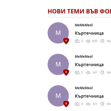
НОВИ ТЕМИ ВЪВ Ф
MeMeMeol
Къртечница
0
850
Me
MeMeMeol
Къртечница
0
347
Me
MeMeMeol
Къртечница
0
321
Me