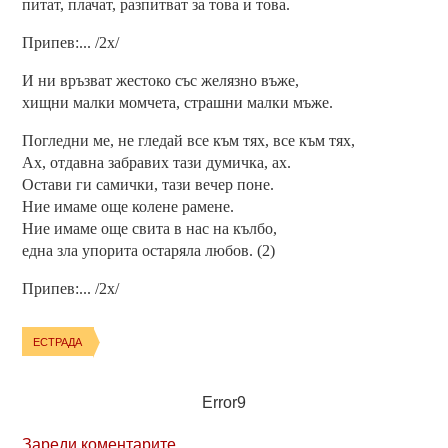
питат, плачат, разпитват за това и това.
Припев:... /2x/
И ни връзват жестоко със желязно въже,
хищни малки момчета, страшни малки мъже.
Погледни ме, не гледай все към тях, все към тях,
Ах, отдавна забравих тази думичка, ах.
Остави ги самички, тази вечер поне.
Ние имаме още колене рамене.
Ние имаме още свита в нас на кълбо,
една зла упорита остаряла любов. (2)
Припев:... /2x/
ЕСТРАДА
Error9
Зареди коментарите