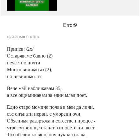
Error9
ОРИГИНАЛЕН ТЕКСТ
Припев: /2x/
Остаряваме бавно (2)
неусетно почти
Много видимо аз (2),
по невидимо ти
Вече май наближавам 35,
а все още минавам за един млад поет.
Едно старо момиче почва в мен да личи,
със опънати нерви, с уморени очи.
Обяснима развръзка и естествен процес -
утре сутрин ще станат, синовете ни шест.
Тоз обелил коляно, оня пукнал глава.