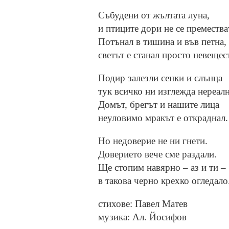
Събудени от жълтата луна,
и птиците дори не се премества
Потънал в тишина и във петна,
светът е станал просто невещес
Подир залезли сенки и слънца
тук всичко ни изглежда нереалн
Домът, брегът и нашите лица
неуловимо мракът е откраднал.
Но недоверие не ни гнети.
Доверието вече сме раздали.
Ще стопим навярно – аз и ти –
в такова черно крехко огледало
стихове: Павел Матев
музика: Ал. Йосифов