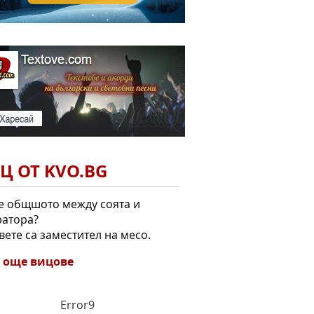
Ц ОТ KVO.BG
е общшото между соята и
ратора?
двете са заместител на месо.
 още вицове
Error9