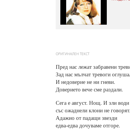
ОРИГИНАЛЕН ТЕКСТ
Пред нас лежат забравени трев
Зад нас мълчат тревоги оглуша
И недоверие не ни гневи.
Доверието вече сме раздали.
Сега е август. Нощ. И зли води
със ожаднели клони не говорят
Адажио от падащи звезди
едва-едва дочуваме отгоре.