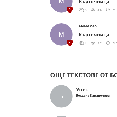
Къртечница
0
347
Me
MeMeMeol
Къртечница
0
321
Me
ОЩЕ ТЕКСТОВЕ ОТ 
Унес
Богдана Карадочева