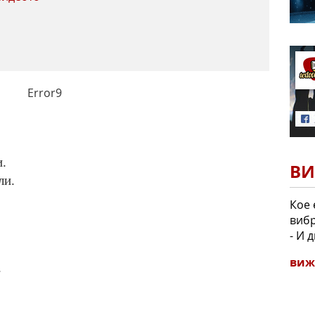
Error9
и.
ВИ
ли.
Кое 
виб
- И 
виж
.