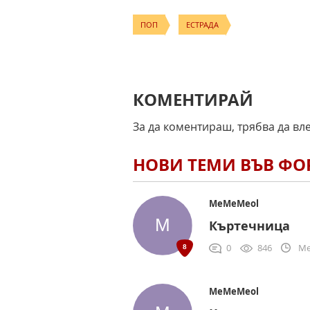
ПОП
ЕСТРАДА
КОМЕНТИРАЙ
За да коментираш, трябва да вл
НОВИ ТЕМИ ВЪВ Ф
MeMeMeol
Къртечница
0
846
Me
MeMeMeol