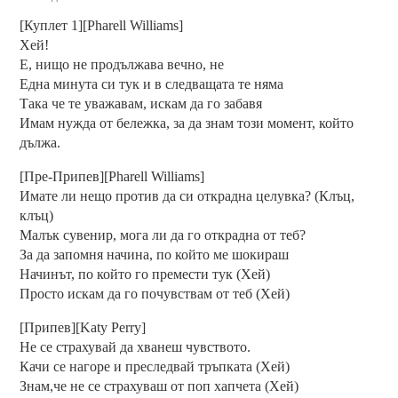
[Куплет 1][Pharell Williams]
Хей!
Е, нищо не продължава вечно, не
Една минута си тук и в следващата те няма
Така че те уважавам, искам да го забавя
Имам нужда от бележка, за да знам този момент, който
дължа.
[Пре-Припев][Pharell Williams]
Имате ли нещо против да си открадна целувка? (Клъц,
клъц)
Малък сувенир, мога ли да го открадна от теб?
За да запомня начина, по който ме шокираш
Начинът, по който го премести тук (Хей)
Просто искам да го почувствам от теб (Хей)
[Припев][Katy Perry]
Не се страхувай да хванеш чувството.
Качи се нагоре и преследвай тръпката (Хей)
Знам,че не се страхуваш от поп хапчета (Хей)