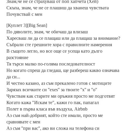
Знам,че не се страхуваш от поп хапчета (Хей)
Скъпа, знам, че не се плашиш да хванеш чувствата
Почувствай с мен
[Куплет 3][Big Sean]
По дяволите, знам, че обичаш да влизаш
Харесваш ли да се плащаш или да плащаш за внимание?
Събрали сте грешните хора с правилните намерения
В същото легло, но все още се усеща като дълго
разстояние
Тя търси малко по-голяма последователност
Но когато спреш да гледаш, ще разбереш какво означава
да си...
И честно казано, аз съм прекалено готов с мотиците
Зарязах всичките си ''exes'' за твоите ''x'' и ''о''
Чувствам как старите ми оръжия просто ме подготвят
Когато кажа "Искам те", кажи го пак, папагал
Полет в първа класа във въздуха, Airbnb
Аз съм най-добрият, който сте имали, просто ме
сравнявате с мен
Аз съм ''при вас'', ако ви сложа на телефона си