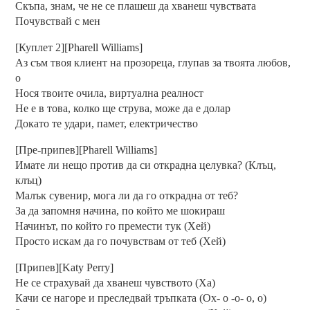
Скъпа, знам, че не се плашеш да хванеш чувствата
Почувствай с мен
[Куплет 2][Pharell Williams]
Аз съм твоя клиент на прозореца, глупав за твоята любов,
о
Нося твоите очила, виртуална реалност
Не е в това, колко ще струва, може да е долар
Докато те удари, памет, електричество
[Пре-припев][Pharell Williams]
Имате ли нещо против да си открадна целувка? (Клъц,
клъц)
Малък сувенир, мога ли да го открадна от теб?
За да запомня начина, по който ме шокираш
Начинът, по който го премести тук (Хей)
Просто искам да го почувствам от теб (Хей)
[Припев][Katy Perry]
Не се страхувай да хванеш чувството (Ха)
Качи се нагоре и преследвай тръпката (Ох- о -о- о, о)