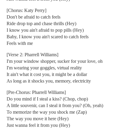
[Chorus: Katy Perry]
Don't be afraid to catch feels
Ride drop top and chase thrills (Hey)
I know you ain't afraid to pop pills (Hey)
Baby, I know you ain't scared to catch feels
Feels with me
[Verse 2: Pharrell Williams]
I'm your window shopper, sucker for your love, oh
I'm wearing your goggles, virtual reality
It ain't what it cost you, it might be a dollar
As long as it shocks you, memory, electricity
[Pre-Chorus: Pharrell Williams]
Do you mind if I steal a kiss? (Chop, chop)
A little souvenir, can I steal it from you? (Oh, yeah)
To memorize the way you shock me (Zap)
The way you move it here (Hey)
Just wanna feel it from you (Hey)