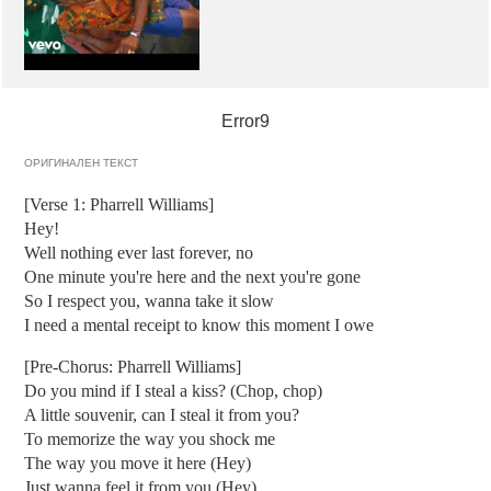
Error9
ОРИГИНАЛЕН ТЕКСТ
[Verse 1: Pharrell Williams]
Hey!
Well nothing ever last forever, no
One minute you're here and the next you're gone
So I respect you, wanna take it slow
I need a mental receipt to know this moment I owe
[Pre-Chorus: Pharrell Williams]
Do you mind if I steal a kiss? (Chop, chop)
A little souvenir, can I steal it from you?
To memorize the way you shock me
The way you move it here (Hey)
Just wanna feel it from you (Hey)