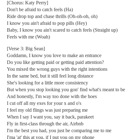
[Chorus: Katy Perry]
Don't be afraid to catch feels (Ha)
Ride drop top and chase thrills (Oh-oh-oh, oh)
I know you ain't afraid to pop pills (Hey)
Baby, I know you ain't scared to catch feels (Straight up)
Feels with me (Woah)
[Verse 3: Big Sean]
Goddamn, I know you love to make an entrance
Do you like getting paid or getting paid attention?
You mixed the wrong guys with the right intentions
In the same bed, but it still feel long distance
She's looking for a little more consistency
But when you stop looking you gon' find what's meant to be
And honestly, I'm way too done with the hoes
I cut off all my exes for your x and o's
I feel my old flings was just preparing me
When I say I want you, say it back, parakeet
Fly in first-class through the air, Airbnb
I'm the best you had, you just be comparing me to me
I'ma 'at' this at you, if I put you on my phone