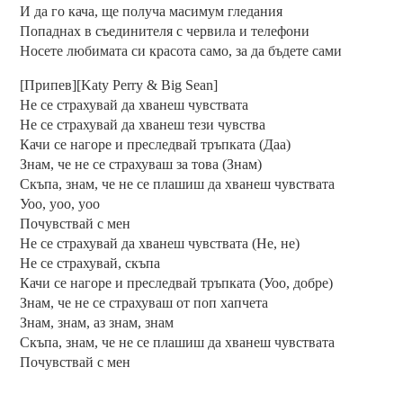
И да го кача, ще получа масимум гледания
Попаднах в съединителя с червила и телефони
Носете любимата си красота само, за да бъдете сами
[Припев][Katy Perry & Big Sean]
Не се страхувай да хванеш чувствата
Не се страхувай да хванеш тези чувства
Качи се нагоре и преследвай тръпката (Даа)
Знам, че не се страхуваш за това (Знам)
Скъпа, знам, че не се плашиш да хванеш чувствата
Уоо, уоо, уоо
Почувствай с мен
Не се страхувай да хванеш чувствата (Не, не)
Не се страхувай, скъпа
Качи се нагоре и преследвай тръпката (Уоо, добре)
Знам, че не се страхуваш от поп хапчета
Знам, знам, аз знам, знам
Скъпа, знам, че не се плашиш да хванеш чувствата
Почувствай с мен