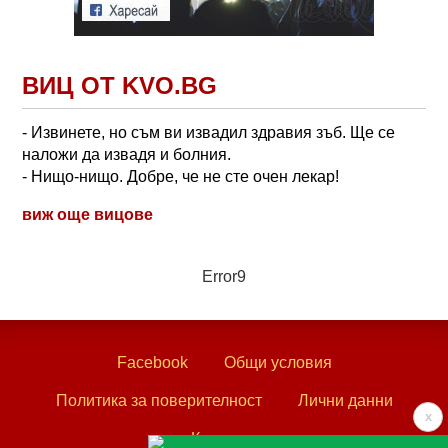
ВИЦ ОТ KVO.BG
- Извинете, но съм ви извадил здравия зъб. Ще се
наложи да извадя и болния.
- Нищо-нищо. Добре, че не сте очен лекар!
виж още вицове
Error9
Facebook
Общи условия
Политика за поверителност
Лични данни
x
Контакти