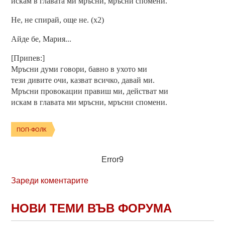
искам в главата ми мръсни, мръсни спомени.
Не, не спирай, още не. (x2)
Айде бе, Мария...
[Припев:]
Мръсни думи говори, бавно в ухото ми
тези дивите очи, казват всичко, давай ми.
Мръсни провокации правиш ми, действат ми
искам в главата ми мръсни, мръсни спомени.
ПОП-ФОЛК
Error9
Зареди коментарите
НОВИ ТЕМИ ВЪВ ФОРУМА