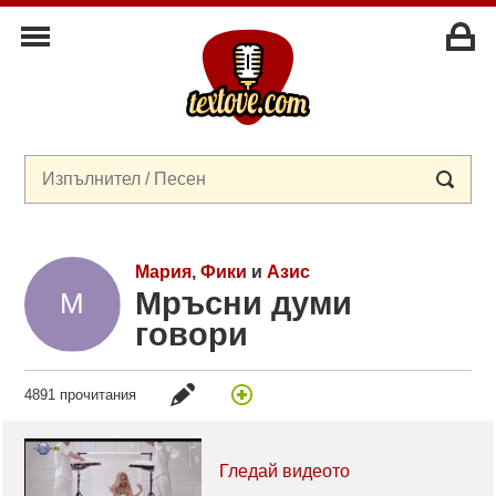
Мария
,
Фики
и
Азис
Мръсни думи
говори
4891 прочитания
Гледай видеото