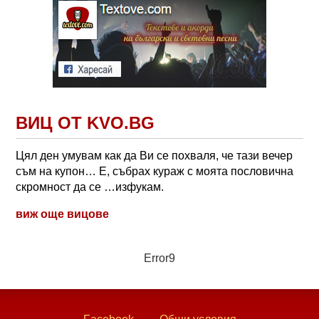
ВИЦ ОТ KVO.BG
Цял ден умувам как да Ви се похваля, че тази вечер
съм на купон… Е, събрах кураж с моята пословична
скромност да се …изфукам.
виж още вицове
Error9