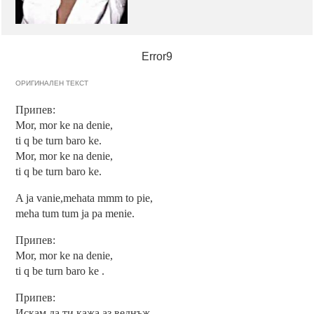
Error9
ОРИГИНАЛЕН ТЕКСТ
Припев:
Mor, mor ke na denie,
ti q be turn baro ke.
Mor, mor ke na denie,
ti q be turn baro ke.
A ja vanie,mehata mmm to pie,
meha tum tum ja pa menie.
Припев:
Mor, mor ke na denie,
ti q be turn baro ke .
Припев:
Искам да ти кажа аз веднъж,