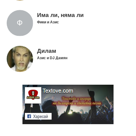
Има ли, няма ли
Фики и Азис
Дилам
Азис и DJ Дамян