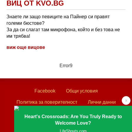
ВИЦ ОТ KVO.BG
Знаете ли защо певиците на Пайнер си правят
големи бюстове?
За да си слагат там микрофона, който и без това не
им трябва!
виж още вицове
Error9
Facebook
Общи условия
x
Политика за поверителност
Лични данни
Контакти
Heart's Crossroads: Are You Truly Ready to
Welcome Love?
Textove.com © 2003 - 2026
LifeShouts.com