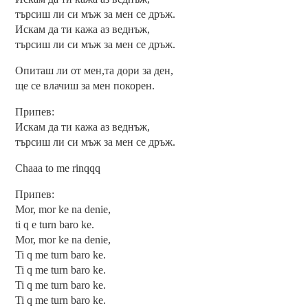
търсиш ли си мъж за мен се дръж.
Искам да ти кажа аз веднъж,
търсиш ли си мъж за мен се дръж.
Опиташ ли от мен,та дори за ден,
ще се влачиш за мен покорен.
Припев:
Искам да ти кажа аз веднъж,
търсиш ли си мъж за мен се дръж.
Chaaa to me rinqqq
Припев:
Mor, mor ke na denie,
ti q e turn baro ke.
Mor, mor ke na denie,
Ti q me turn baro ke.
Ti q me turn baro ke.
Ti q me turn baro ke.
Ti q me turn baro ke.