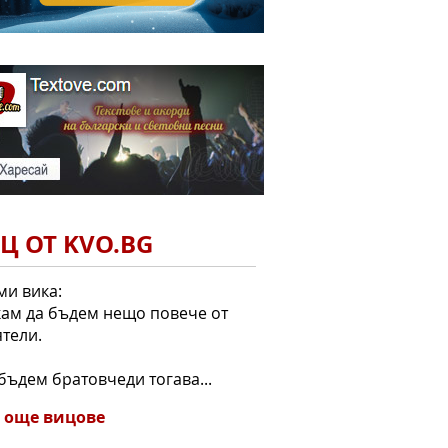
Ц ОТ KVO.BG
ми вика:
кам да бъдем нещо повече от
тели.
 бъдем братовчеди тогава...
 още вицове