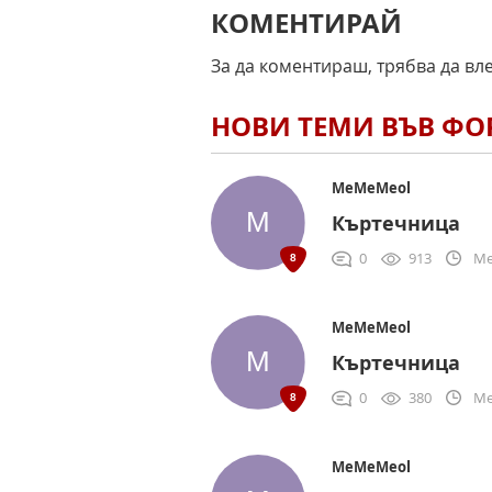
КОМЕНТИРАЙ
За да коментираш, трябва да вл
НОВИ ТЕМИ ВЪВ Ф
MeMeMeol
Къртечница
0
913
Me
MeMeMeol
Къртечница
0
380
Me
MeMeMeol