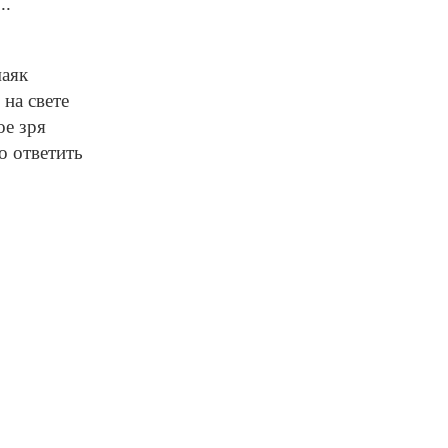
..
маяк
 на свете
ое зря
о ответить