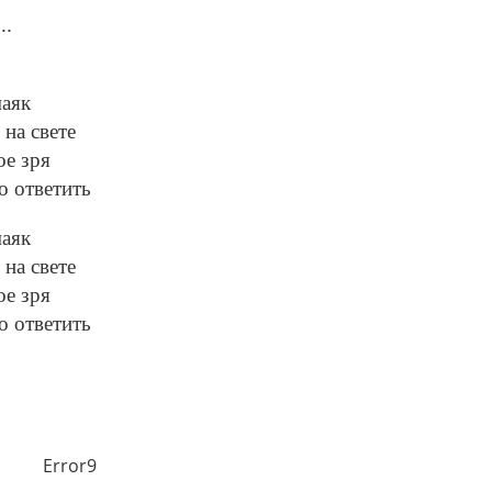
..
маяк
 на свете
ое зря
о ответить
маяк
 на свете
ое зря
о ответить
Error9