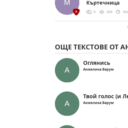
Къртечница
0
349
Me
ОЩЕ ТЕКСТОВЕ ОТ 
Оглянись
Анжелика Варум
Твой голос (и 
Анжелика Варум