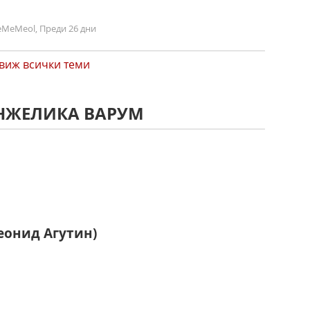
MeMeol, Преди 26 дни
виж всички теми
АНЖЕЛИКА ВАРУМ
Леонид Агутин)