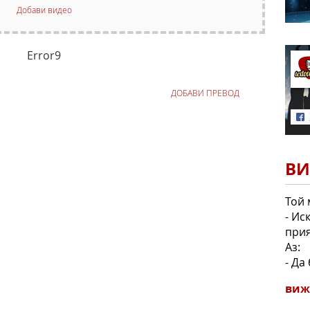
Добави видео
Error9
ДОБАВИ ПРЕВОД
ВИ
Той 
- Ис
прия
Аз:
- Да
виж