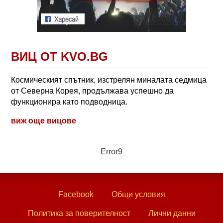
ВИЦ ОТ KVO.BG
Космическият спътник, изстрелян миналата седмица
от Северна Корея, продължава успешно да
функционира като подводница.
виж още вицове
Error9
Facebook
Общи условия
Политика за поверителност
Лични данни