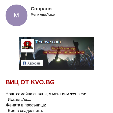
Сопрано
Мот и Ани Лорак
ВИЦ ОТ KVO.BG
Нощ, семейна спалня, мъжът към жена си:
- Искам с*кс...
Жената в просъница:
- Виж в хладилника.