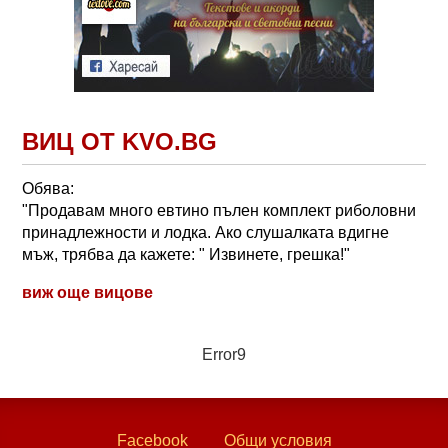
ВИЦ ОТ KVO.BG
Обява:
"Продавам много евтино пълен комплект риболовни
принадлежности и лодка. Ако слушалката вдигне
мъж, трябва да кажете: " Извинете, грешка!"
виж още вицове
Error9
Facebook
Общи условия