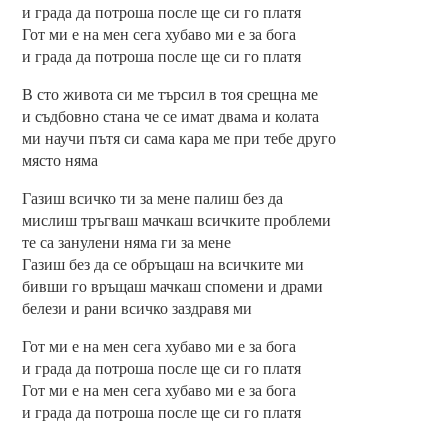
и града да потроша после ще си го платя
Гот ми е на мен сега хубаво ми е за бога
и града да потроша после ще си го платя
В сто живота си ме търсил в тоя срещна ме
и съдбовно стана че се имат двама и колата
ми научи пътя си сама кара ме при тебе друго
място няма
Газиш всичко ти за мене палиш без да
мислиш тръгваш мачкаш всичките проблеми
те са занулени няма ги за мене
Газиш без да се обръщаш на всичките ми
бивши го връщаш мачкаш спомени и драми
белези и рани всичко заздравя ми
Гот ми е на мен сега хубаво ми е за бога
и града да потроша после ще си го платя
Гот ми е на мен сега хубаво ми е за бога
и града да потроша после ще си го платя