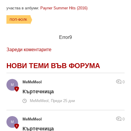
участва в албуми:
Payner Summer Hits (2016)
ПОП-ФОЛК
Error9
Зареди коментарите
НОВИ ТЕМИ ВЪВ ФОРУМА
MeMeMeol
0
Къртечница
MeMeMeol, Преди 25 дни
MeMeMeol
0
Къртечница