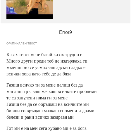
Error9
ОРИГИНАЛЕН ТЕКСТ
Казах ти от мене бягай казах трудно е
Много други преди теб не издържаха ти
мълчиш но се усмихваш адски сладко е
всички хора като тебе де да бяха
Газиш всичко ти за мене палиш без да
мислиш тръгваш мачкаш всичките проблеми
те са занулени няма ги за мене
Газиш без да се обръщаш на всичките ми
бивши го връщаш мачкаш спомени и драми
белези и рани всичко заздравя ми
Гот ми е на мен сега хубаво ми е за бога