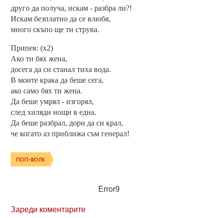
друго да получа, искам - разбра ли?!
Искам безплатно да се влюбя,
много скъпо ще ти струва.
Припев: (x2)
Ако ти бях жена,
досега да си станал тиха вода.
В моите крака да беше сега,
ако само бях ти жена.
Да беше умрял - изгорял,
след хиляди нощи в една.
Да беше разбрал, дори да си крал,
че когато аз приближа съм генерал!
ПОП-ФОЛК
Error9
Зареди коментарите