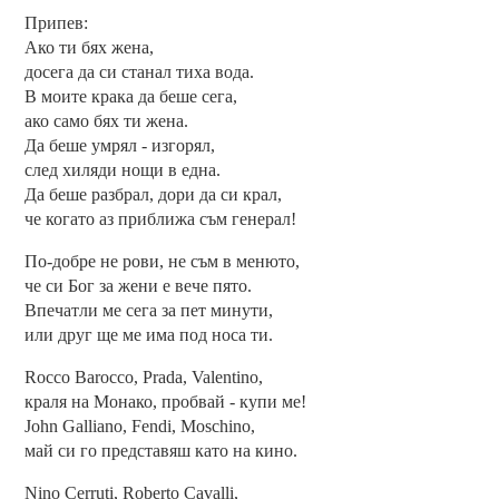
Припев:
Ако ти бях жена,
досега да си станал тиха вода.
В моите крака да беше сега,
ако само бях ти жена.
Да беше умрял - изгорял,
след хиляди нощи в една.
Да беше разбрал, дори да си крал,
че когато аз приближа съм генерал!
По-добре не рови, не съм в менюто,
че си Бог за жени е вече пято.
Впечатли ме сега за пет минути,
или друг ще ме има под носа ти.
Rocco Barocco, Prada, Valentino,
краля на Монако, пробвай - купи ме!
John Galliano, Fendi, Moschino,
май си го представяш като на кино.
Nino Cerruti, Roberto Cavalli,