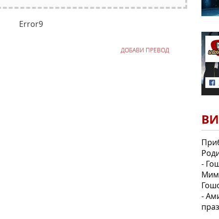
Error9
ДОБАВИ ПРЕВОД
ВИ
Приб
Роди
- Го
Мим
Гошо
- Ам
праз