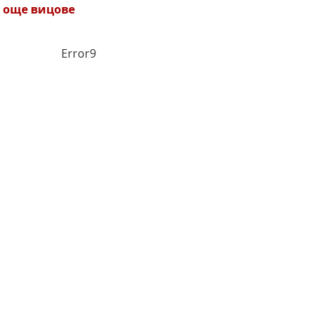
 още вицове
Error9