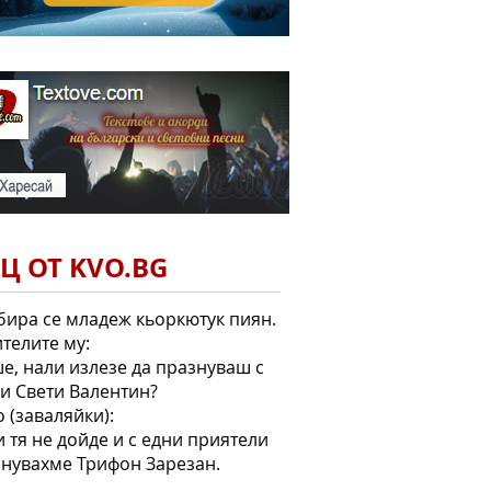
Ц ОТ KVO.BG
ира се младеж кьоркютук пиян.
телите му:
ше, нали излезе да празнуваш с
и Свети Валентин?
 (заваляйки):
и тя не дойде и с едни приятели
нувахме Трифон Зарезан.