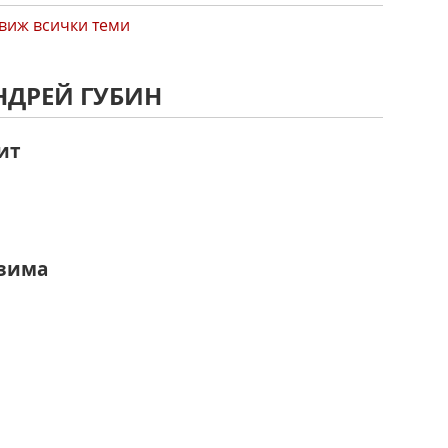
виж всички теми
НДРЕЙ ГУБИН
ит
 зима