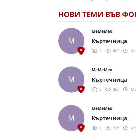
НОВИ ТЕМИ ВЪВ Ф
MeMeMeol
Къртечница
0
883
Me
MeMeMeol
Къртечница
0
365
Me
MeMeMeol
Къртечница
0
336
Me