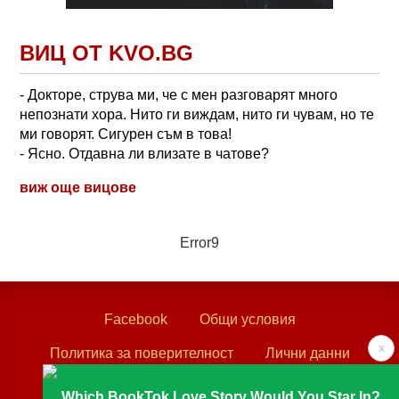
ВИЦ ОТ KVO.BG
- Докторе, струва ми, че с мен разговарят много
непознати хора. Нито ги виждам, нито ги чувам, но те
ми говорят. Сигурен съм в това!
- Ясно. Отдавна ли влизате в чатове?
виж още вицове
Error9
Facebook
Общи условия
x
Политика за поверителност
Лични данни
Контакти
Which BookTok Love Story Would You Star In?