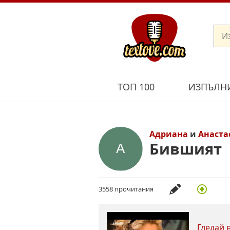
ТОП 100
ИЗПЪЛН
Адриана
и
Анаста
Бившият
3558 прочитания
Гледай 