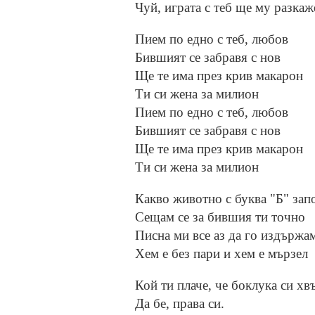
Чуй, играта с теб ще му разка
Пием по едно с теб, любов
Бившият се забравя с нов
Ще те има през крив макарон
Ти си жена за милион
Пием по едно с теб, любов
Бившият се забравя с нов
Ще те има през крив макарон
Ти си жена за милион
Какво животно с буква "Б" зап
Сещам се за бившия ти точно
Писна ми все аз да го издържа
Хем е без пари и хем е мързел
Кой ти плаче, че боклука си хв
Да бе, права си.