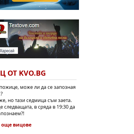
Ц ОТ KVO.BG
спожице, може ли да се запозная
с?
же, но тази седмица съм заета.
е следващата, в сряда в 19:30 да
апознаем?!
 още вицове