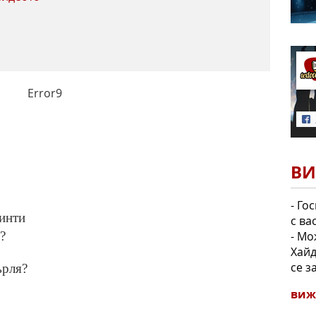
Error9
ВИ
- Го
инти
с ва
- Мо
?
Хайд
се з
ърля?
виж