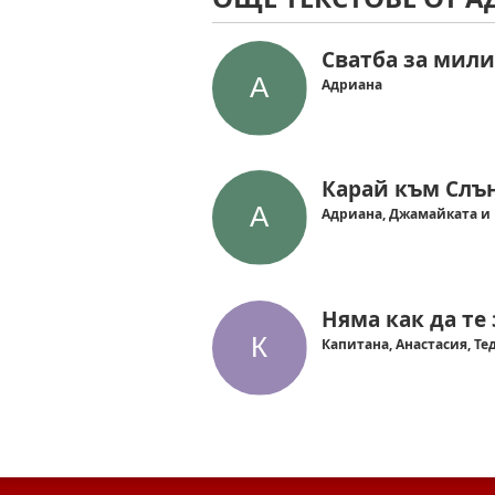
Сватба за мил
Адриана
Карай към Слъ
Адриана, Джамайката и
Няма как да те
Капитана, Анастасия, Те