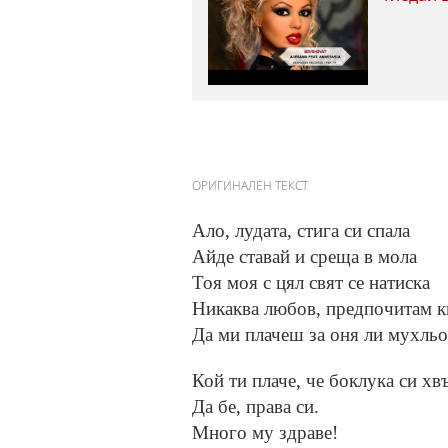
ОРИГИНАЛЕН ТЕКСТ
Ало, лудата, стига си спала
Айде ставай и среща в мола
Тоя моя с цял свят се натиска
Никаква любов, предпочитам к
Да ми плачеш за оня ли мухльо
Кой ти плаче, че боклука си хв
Да бе, права си.
Много му здраве!