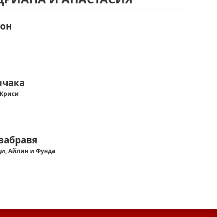
ион
нчака
 Криси
 забравя
ди, Айлин и Фунда