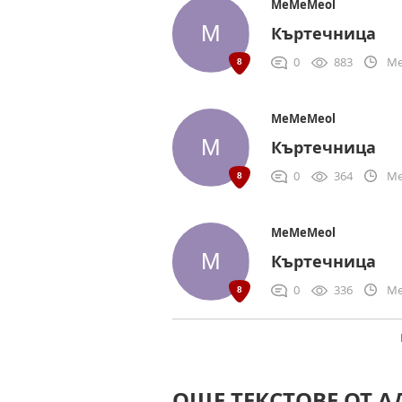
MeMeMeol
Къртечница
0
883
Me
MeMeMeol
Къртечница
0
364
Me
MeMeMeol
Къртечница
0
336
Me
ОЩЕ ТЕКСТОВЕ ОТ 