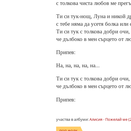
с толкова чиста любов ме прегъ
Ти си тук-нощ, Луна и никой д
с тебе няма да усетя болка или 
Ти си тук с толкова добри очи,
че дълбоко в мен сърцето от л
Припев:
На, на, на, на, на...
Ти си тук с толкова добри очи,
че дълбоко в мен сърцето от л
Припев:
участва в албуми:
Алисия - Пожелай ме (
ПОП-ФОЛК