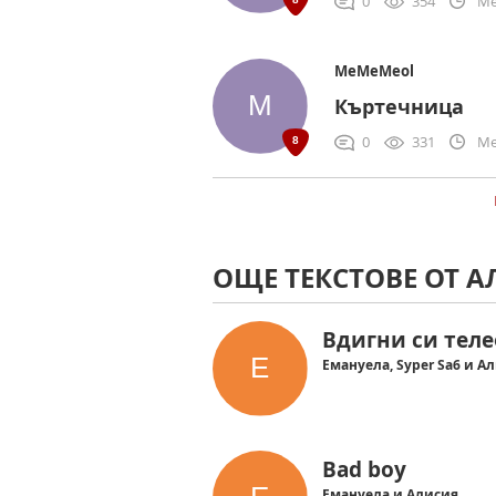
0
354
Me
MeMeMeol
Къртечница
0
331
Me
ОЩЕ ТЕКСТОВЕ ОТ 
Вдигни си тел
Емануела, Syper Sa6 и А
Bad boy
Емануела и Алисия