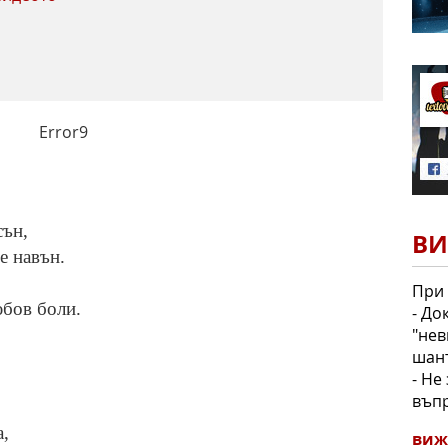
Error9
сън,
ВИ
е навън.
При 
юбов боли.
- До
"нев
шан
- Не
въпр
а,
виж