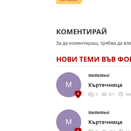
КОМЕНТИРАЙ
За да коментираш, трябва да вл
НОВИ ТЕМИ ВЪВ Ф
MeMeMeol
Къртечница
0
871
Me
MeMeMeol
Къртечница