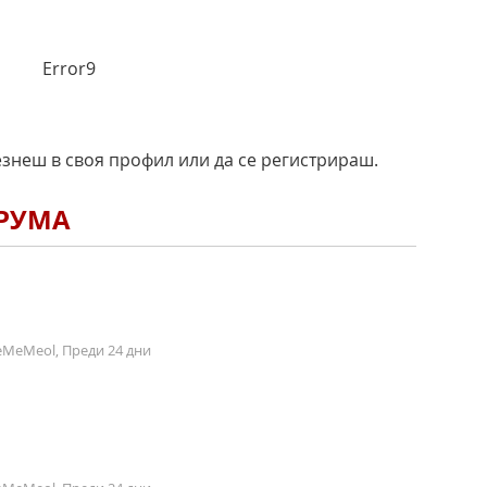
Error9
езнеш в своя профил или да се регистрираш.
ОРУМА
MeMeol, Преди 24 дни