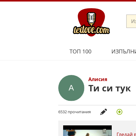
ТОП 100
ИЗПЪЛН
Алисия
Ти си тук
6532 прочитания
Гледай 