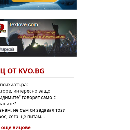
Ц ОТ KVO.BG
психиатъра:
кторе, интересно защо
идимите" говорят само с
тавите?
 знам, не съм си задавал този
ос, сега ще питам...
 още вицове