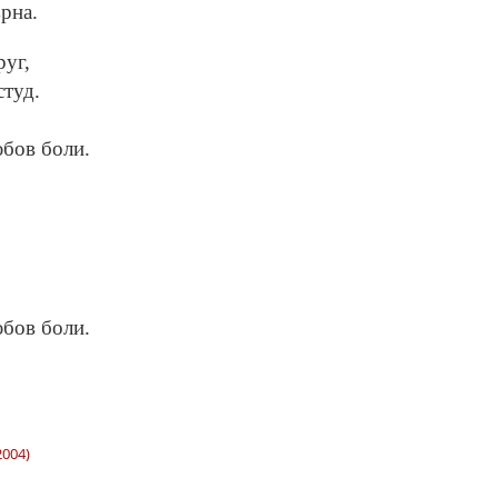
рна.
руг,
студ.
юбов боли.
юбов боли.
2004)