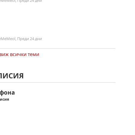
MeMeol, Преди 24 дни
MeMeol, Преди 24 дни
виж всички теми
АЛИСИЯ
ефона
лисия