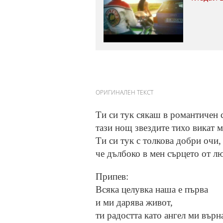
ОРИГИНАЛЕН ТЕКСТ
Ти си тук сякаш в романтичен 
тази нощ звездите тихо викат м
Ти си тук с толкова добри очи,
че дълбоко в мен сърцето от л
Припев:
Всяка целувка наша е първа
и ми дарява живот,
ти радостта като ангел ми върн