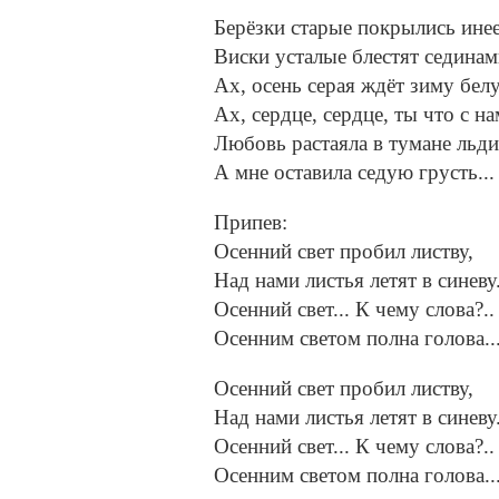
Берёзки старые покрылись ине
Виски усталые блестят сединами
Ах, осень серая ждёт зиму бел
Ах, сердце, сердце, ты что с н
Любовь растаяла в тумане льд
А мне оставила седую грусть...
Припев:
Осенний свет пробил листву,
Над нами листья летят в синеву.
Осенний свет... К чему слова?.. 
Осенним светом полна голова..
Осенний свет пробил листву,
Над нами листья летят в синеву.
Осенний свет... К чему слова?.. 
Осенним светом полна голова..