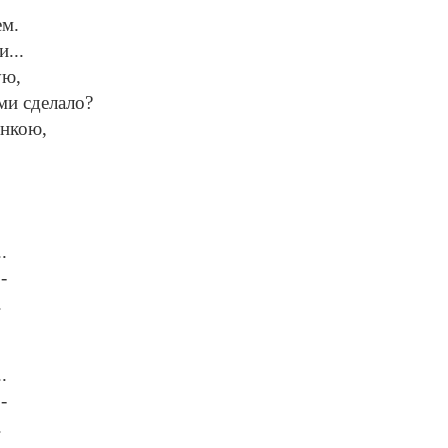
ем.
...
ую,
ами сделало?
инкою,
.
-
.
.
-
.