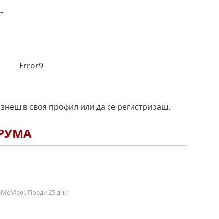
-
.
Error9
езнеш в своя профил или да се регистрираш.
ОРУМА
MeMeol, Преди 25 дни