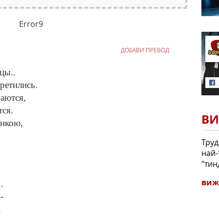
Error9
ДОБАВИ ПРЕВОД
цы..
ретились.
аются,
ся.
ВИ
инкою,
Труд
най-
"тин
виж
.
-
.