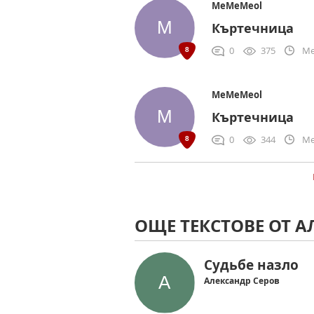
MeMeMeol
Къртечница
0
375
Me
MeMeMeol
Къртечница
0
344
Me
ОЩЕ ТЕКСТОВЕ ОТ А
Судьбе назло
Александр Серов