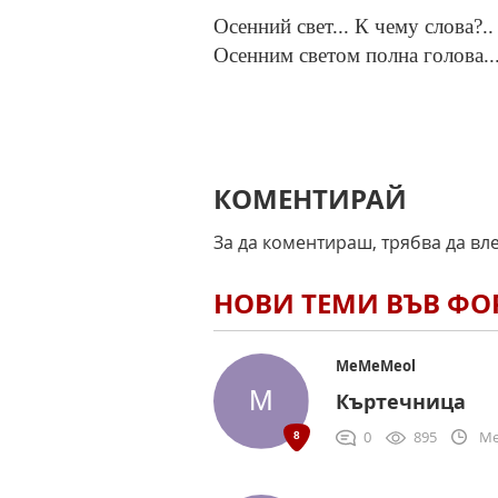
Осенний свет... К чему слова?.. 
Осенним светом полна голова..
КОМЕНТИРАЙ
За да коментираш, трябва да вл
НОВИ ТЕМИ ВЪВ Ф
MeMeMeol
Къртечница
0
895
Me