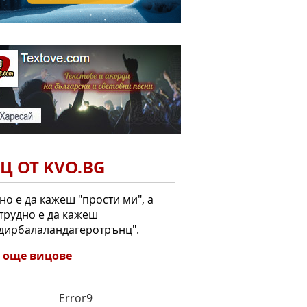
Ц ОТ KVO.BG
но е да кажеш "прости ми", а
трудно е да кажеш
дирбалаландагеротрънц".
 още вицове
Error9