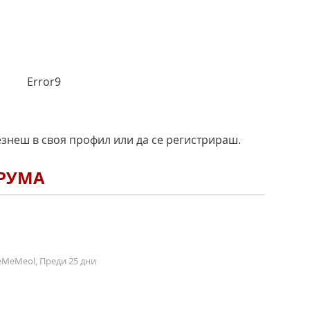
Error9
езнеш в своя профил или да се регистрираш.
ОРУМА
MeMeol, Преди 25 дни