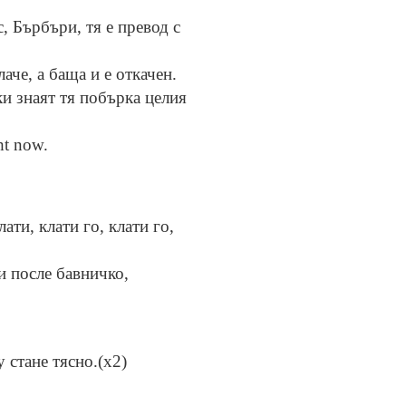
, Бърбъри, тя е превод с
аче, а баща и е откачен.
ки знаят тя побърка целия
ht nоw.
ати, клати го, клати го,
и после бавничко,
у стане тясно.(x2)