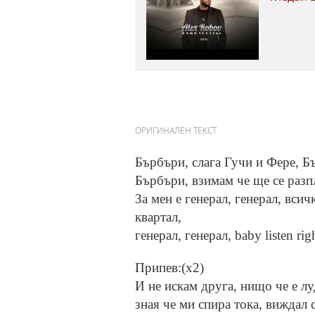
ОРИГИНАЛЕН ТЕКСТ
Бърбъри, слага Гучи и Фере, Б
Бърбъри, взимам че ще се разпл
За мен е генерал, генерал, всич
квартал,
генерал, генерал, baby listen rig
Припев:(x2)
И не искам друга, нищо че е лу
зная че ми спира тока, виждал 