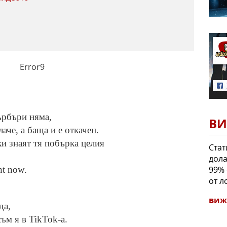
Error9
ърбъри няма,
ВИ
аче, а баща и е откачен.
ки знаят тя побърка целия
Стат
дола
99% 
ht nоw.
от л
виж
да,
съм я в TikTok-а.