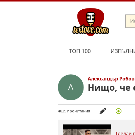
ТОП 100
ИЗПЪЛН
Александър Робов
Нищо, че 
4639 прочитания
Гледай 