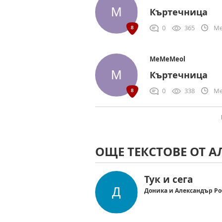
Къртечница
0
365
Me
MeMeMeol
Къртечница
0
338
Me
ОЩЕ ТЕКСТОВЕ ОТ 
Тук и сега
Доника и Александър Ро