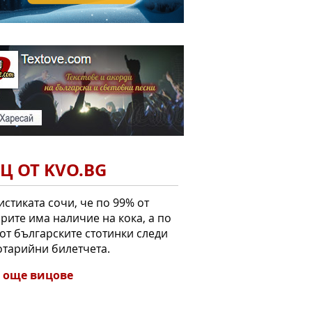
Ц ОТ KVO.BG
истиката сочи, че по 99% от
рите има наличие на кока, а по
от българските стотинки следи
отарийни билетчета.
 още вицове