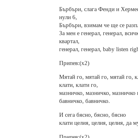
Бърбъри, слага Фенди и Хермес
нули 6,
Бърбъри, взимам че ще се разпл
За мен е генерал, генерал, всич
квартал,
генерал, генерал, baby listen rig
Припев:(x2)
Мятай го, мятай го, мятай го, кл
клати, клати го,
мазничко, мазничко, мазничко 
бавничко, бавничко.
И сега бясно, бясно, бясно
клати целия, целия, целия, да м
Припев:(x2)