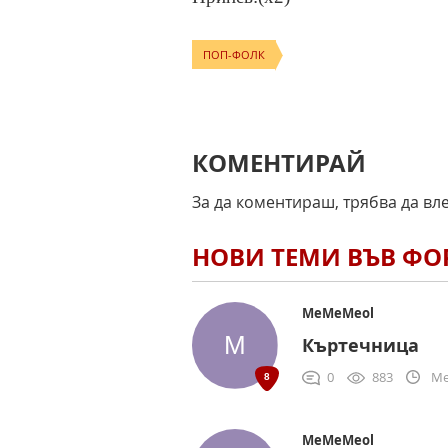
ПОП-ФОЛК
КОМЕНТИРАЙ
За да коментираш, трябва да вл
НОВИ ТЕМИ ВЪВ Ф
MeMeMeol
Къртечница
0
883
Me
MeMeMeol