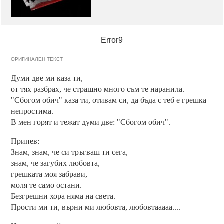
Error9
ОРИГИНАЛЕН ТЕКСТ
Думи две ми каза ти,
от тях разбрах, че страшно много съм те наранила.
"Сбогом обич" каза ти, отивам си, да бъда с теб е грешка
непростима.
В мен горят и тежат думи две: "Сбогом обич".
Припев:
Знам, знам, че си тръгваш ти сега,
знам, че загубих любовта,
грешката моя забрави,
моля те само остани.
Безгрешни хора няма на света.
Прости ми ти, върни ми любовта, любовтааааа....