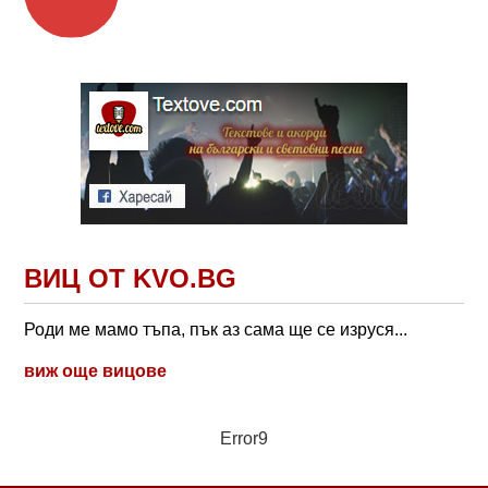
ВИЦ ОТ KVO.BG
Роди ме мамо тъпа, пък аз сама ще се изруся...
виж още вицове
Error9