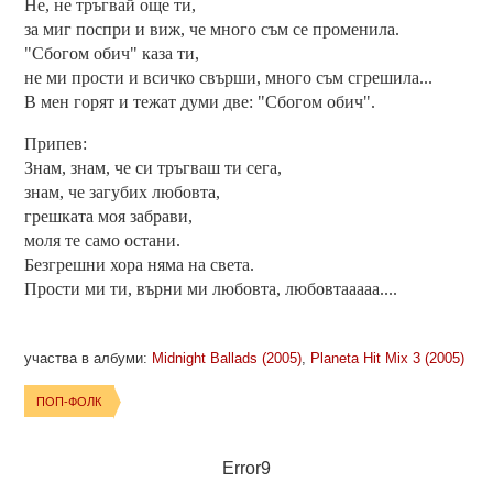
Не, не тръгвай още ти,
за миг поспри и виж, че много съм се променила.
"Сбогом обич" каза ти,
не ми прости и всичко свърши, много съм сгрешила...
В мен горят и тежат думи две: "Сбогом обич".
Припев:
Знам, знам, че си тръгваш ти сега,
знам, че загубих любовта,
грешката моя забрави,
моля те само остани.
Безгрешни хора няма на света.
Прости ми ти, върни ми любовта, любовтааааа....
участва в албуми:
Midnight Ballads (2005)
,
Planeta Hit Mix 3 (2005)
ПОП-ФОЛК
Error9