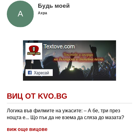
Будь моей
Ахра
ВИЦ ОТ KVO.BG
Логика във филмите на ужасите: – А бе, три през
нощта е... Що пък да не взема да сляза до мазата?
виж още вицове