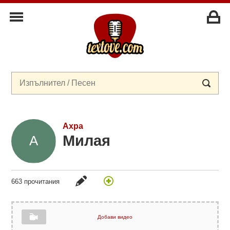
Ахра
Милая
663 прочитания
Добави видео