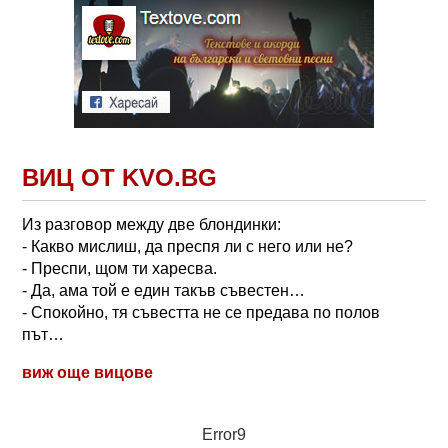
ВИЦ ОТ KVO.BG
Из разговор между две блондинки:
- Какво мислиш, да преспя ли с него или не?
- Преспи, щом ти харесва.
- Да, ама той е един такъв съвестен…
- Спокойно, тя съвестта не се предава по полов
път…
виж още вицове
Error9