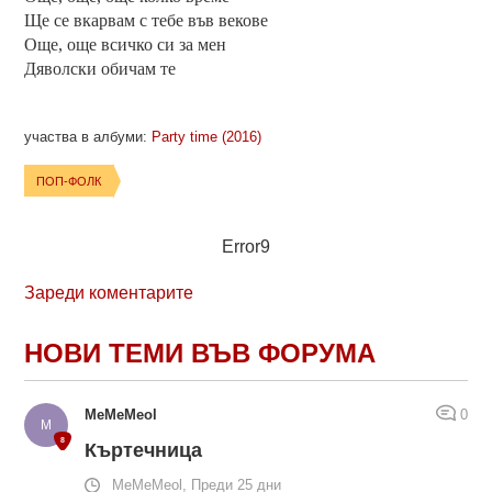
Ще се вкарвам с тебе във векове
Още, още всичко си за мен
Дяволски обичам те
участва в албуми:
Party time (2016)
ПОП-ФОЛК
Error9
Зареди коментарите
НОВИ ТЕМИ ВЪВ ФОРУМА
MeMeMeol
0
Къртечница
MeMeMeol, Преди 25 дни