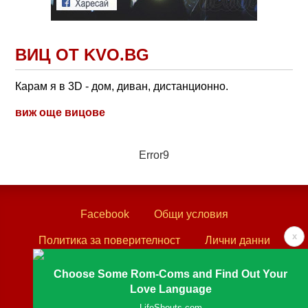
ВИЦ ОТ KVO.BG
Карам я в 3D - дом, диван, дистанционно.
виж още вицове
Error9
Facebook
Общи условия
x
Политика за поверителност
Лични данни
Контакти
Choose Some Rom-Coms and Find Out Your
Love Language
Textove.com © 2003 - 2026
LifeShouts.com