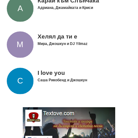
Карай към Слънчака
Адриана, Джамайката и Криси
Хелял да ти е
Мира, Джошкун и DJ Yilmaz
I love you
Саша Рикобенд и Джошкун