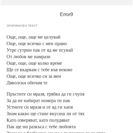
Error9
ОРИГИНАЛЕН ТЕКСТ
Още, още, още ме целувай
Още, още всичко с мен прави
Утре сутрин пак от яд ме псувай
От любов ме намрази
Още, още, още колко време
Ще се вкарвам с тебе във векове
Още, още всичко си за мен
Дяволски обичам те
Пръстите си мразя, трябва да ги счупя
За да не набират номера ти пак
Устните си мразя и от яд ги хапя
Знам какво ще стане вкусиш ли от тях
Като озверяват, като полудяват
Пак ще ни разкъса с тебе любовта