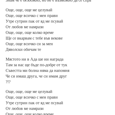
Знам че е безбожно, но не е възможно да се спра
Още, още, още ме целувай
Още, още всичко с мен прави
Утре сутрин пак от яд ме псувай
От любов ме намрази
Още, още, още колко време
Ще се вкарвам с тебе във векове
Още, още всичко си за мен
Дяволски обичам те
Мястото ни в Ада ше ни награда
Там за нас ще бъде по-добре от тук
Съвестта ми болна няма да напомня
Че си имаш друга, че си имам друг
?!?
Още, още, още ме целувай
Още, още всичко с мен прави
Утре сутрин пак от яд ме псувай
От любов ме намрази
Още, още, още колко време