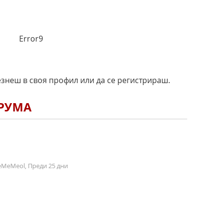
Error9
езнеш в своя профил или да се регистрираш.
ОРУМА
MeMeol, Преди 25 дни