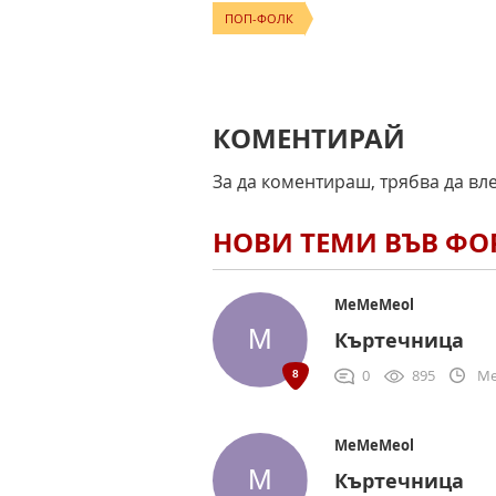
ПОП-ФОЛК
КОМЕНТИРАЙ
За да коментираш, трябва да вл
НОВИ ТЕМИ ВЪВ Ф
MeMeMeol
Къртечница
0
895
Me
MeMeMeol
Къртечница