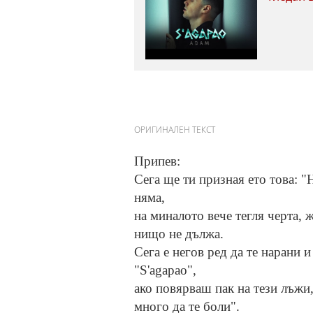
ОРИГИНАЛЕН ТЕКСТ
Припев:
Сега ще ти призная ето това: "
няма,
на миналото вече тегля черта, 
нищо не дължа.
Сега е негов ред да те нарани и
"S'agapao",
ако повярваш пак на тези лъжи
много да те боли".