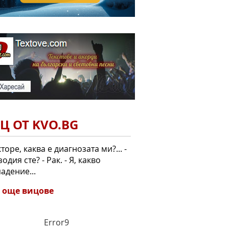
Ц ОТ KVO.BG
кторе, каква е диагнозата ми?... -
зодия сте? - Рак. - Я, какво
адение...
 още вицове
Error9