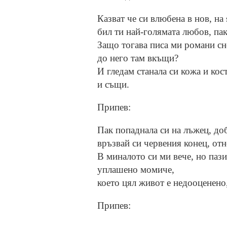
Казват че си влюбена в нов, на 
бил ти най-голямата любов, пак
Защо тогава писа ми романи с
до него там вкъщи?
И гледам станала си кожа и кос
и същи.
Припев:
Пак попаднала си на лъжец, до
връзвай си червения конец, от
В миналото си ми вече, но пази 
уплашено момиче,
което цял живот е недооценено
Припев: