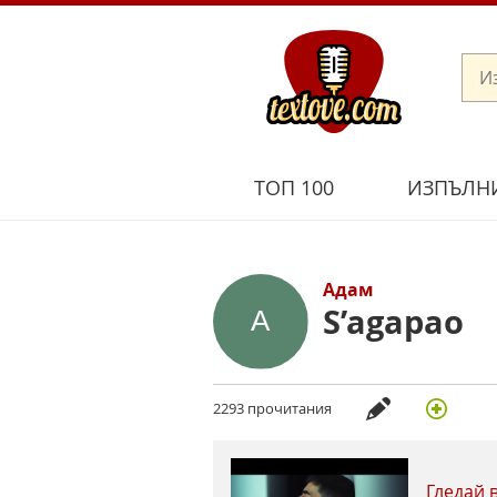
ТОП 100
ИЗПЪЛН
Адам
S’agapao
2293 прочитания
Гледай 