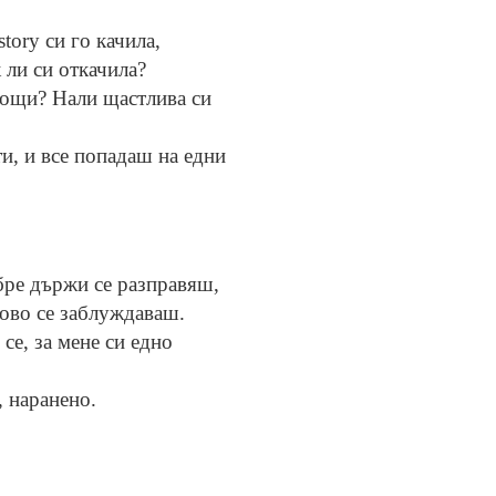
story си го качила,
 ли си откачила?
нощи? Нали щастлива си
ти, и все попадаш на едни
бре държи се разправяш,
ново се заблуждаваш.
се, за мене си едно
, наранено.