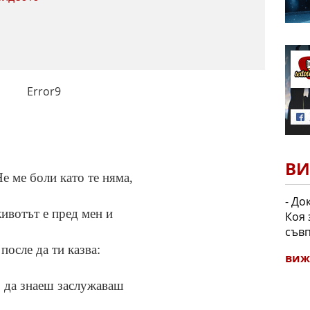
Error9
ВИ
Не ме боли като те няма,
- До
животът е пред мен и
Коя 
съвп
 после да ти казва:
виж
, да знаеш заслужаваш