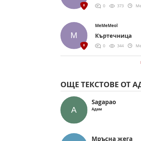
0
373
Me
MeMeMeol
Къртечница
0
344
Me
ОЩЕ ТЕКСТОВЕ ОТ 
Sagapao
Адам
Мръсна жега