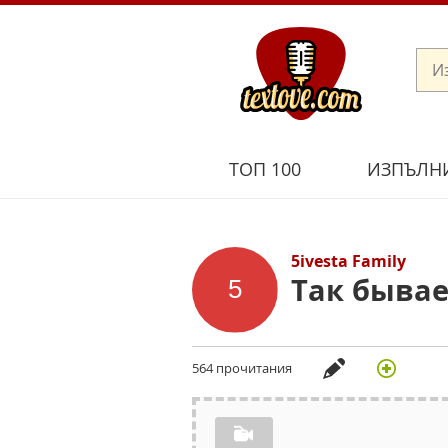
ТОП 100
ИЗПЪЛН
5ivesta Family
Так бывае
564 прочитания