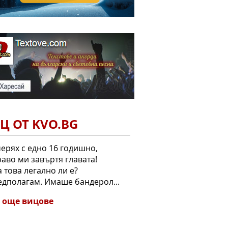
Ц ОТ KVO.BG
черях с едно 16 годишно,
аво ми завъртя главата!
а това легално ли е?
едполагам. Имаше бандерол...
 още вицове