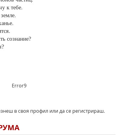
у к тебе.
 земле.
ханье.
тся.
ять сознание?
я?
Error9
езнеш в своя профил или да се регистрираш.
ОРУМА