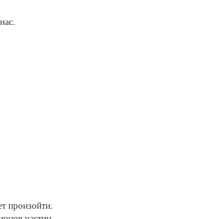
нас.
ет произойти.
ионов частиц.